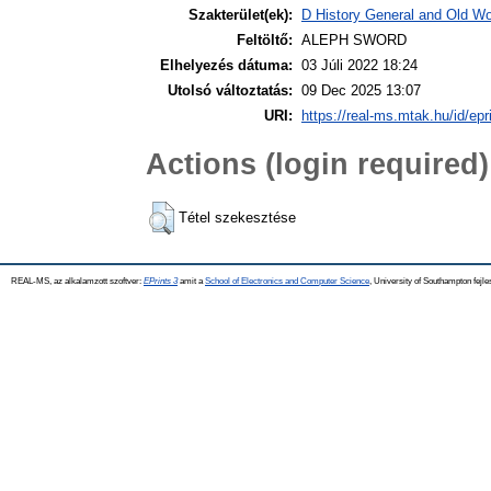
Szakterület(ek):
D History General and Old Wor
Feltöltő:
ALEPH SWORD
Elhelyezés dátuma:
03 Júli 2022 18:24
Utolsó változtatás:
09 Dec 2025 13:07
URI:
https://real-ms.mtak.hu/id/epr
Actions (login required)
Tétel szekesztése
REAL-MS, az alkalamzott szoftver:
EPrints 3
amit a
School of Electronics and Computer Science
, University of Southampton fejle