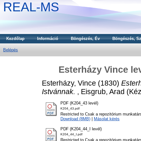
REAL-MS
Kezdőlap
Információ
Böngészés, Év
Böngészés, Sz
Belépés
Esterházy Vince le
Esterházy, Vince
(1830)
Ester
Istvánnak.
, Eisgrub, Arad (Kéz
PDF (K204_43 levél)
K204_43.pdf
Restricted to Csak a repozitórium munkatár
Download (8MB)
|
Másolat kérés
PDF (K204_44_I levél)
K204_44_I.pdf
Restricted to Csak a repozitórium munkatár