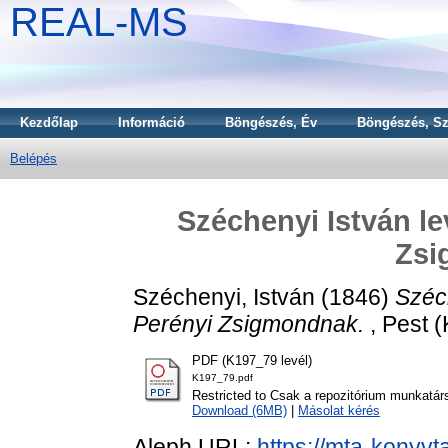
REAL-MS
Kezdőlap
Információ
Böngészés, Év
Böngészés, Sz
Belépés
Széchenyi István l
Zsi
Széchenyi, István
(1846)
Széc
Perényi Zsigmondnak.
, Pest (
PDF (K197_79 levél)
K197_79.pdf
Restricted to Csak a repozitórium munkatár
Download (6MB)
|
Másolat kérés
Aleph URL:
https://mta-konyvt