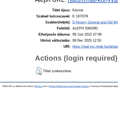
Tétel típus:
Kézirat
Szabad kulcsszavak:
K 197/079
Szakterület(ek):
D History General and Old Wor
Feltöltő:
ALEPH SWORD
Elhelyezés dátuma:
09 Júni 2022 07:09
Utolsó változtatás:
09 Dec 2025 12:55
URI:
https://real-ms.mtak.hu/id/epr
Actions (login required)
Tétel szekesztése
REAL-MS, az alkalamzott szoftver:
EPrints 3
amit a
School of Electronics and Computer Science
, University of Southampton fejle