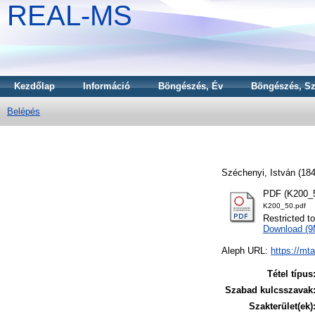
REAL-MS
Kezdőlap
Információ
Böngészés, Év
Böngészés, Sz
Belépés
Széchenyi, István
(18
PDF (K200_5
K200_50.pdf
Restricted t
Download (
Aleph URL:
https://mt
Tétel típus
Szabad kulcsszavak
Szakterület(ek)