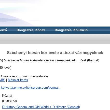
erző
Böngészés, Kódex
Böngészés, Kollekció
Széchenyi István körlevele a tiszai vármegyéknek
45)
Széchenyi István körlevele a tiszai vármegyéknek.
, Pest (Kézirat)
0 levél)
o Csak a repozitórium munkatársai
9MB)
|
Másolat kérés
a-konyvtar.primo.exlibrisgroup.com/perma...
:
Kézirat
:
K 200/050
:
D History General and Old World > D History (General)