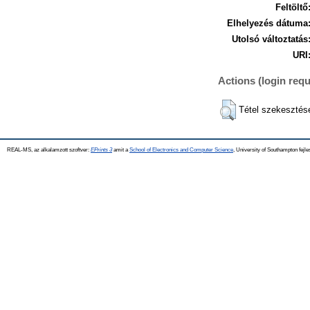
Feltöltő
Elhelyezés dátuma
Utolsó változtatás
URI
Actions (login requ
Tétel szekesztés
REAL-MS, az alkalamzott szoftver:
EPrints 3
amit a
School of Electronics and Computer Science
, University of Southampton fejle