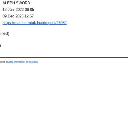
:
ALEPH SWORD
:
18 Júni 2022 06:05
:
09 Dec 2025 12:57
:
https://real-ms.mtak.hu/id/eprint/25982
ired)
e
sztett.
További információk és fejlesztők
.