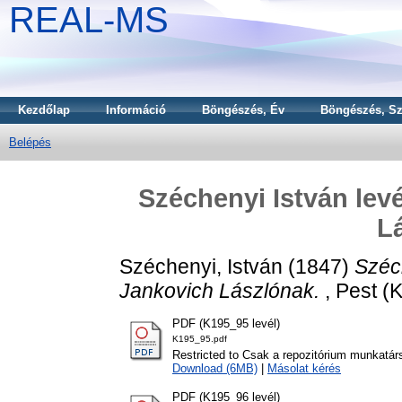
REAL-MS
Kezdőlap
Információ
Böngészés, Év
Böngészés, Sz
Belépés
Széchenyi István lev
L
Széchenyi, István
(1847)
Széc
Jankovich Lászlónak.
, Pest (K
PDF (K195_95 levél)
K195_95.pdf
Restricted to Csak a repozitórium munkatár
Download (6MB)
|
Másolat kérés
PDF (K195_96 levél)