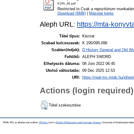
K195_96.pdf
Restricted to Csak a repozitórium munkatár
Download (6MB)
|
Másolat kérés
Aleph URL:
https://mta-konyvt
Tétel típus:
Kézirat
Szabad kulcsszavak:
K 195/095-096
Szakterület(ek):
D History General and Old Wor
Feltöltő:
ALEPH SWORD
Elhelyezés dátuma:
08 Júni 2022 06:45
Utolsó változtatás:
09 Dec 2025 12:53
URI:
https://real-ms.mtak.hu/id/epr
Actions (login required)
Tétel szekesztése
REAL-MS, az alkalamzott szoftver:
EPrints 3
amit a
School of Electronics and Computer Science
, University of Southampton fejle