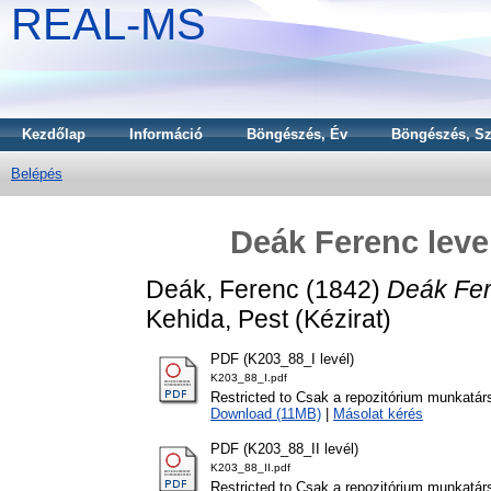
REAL-MS
Kezdőlap
Információ
Böngészés, Év
Böngészés, Sz
Belépés
Deák Ferenc leve
Deák, Ferenc
(1842)
Deák Fer
Kehida, Pest (Kézirat)
PDF (K203_88_I levél)
K203_88_I.pdf
Restricted to Csak a repozitórium munkatár
Download (11MB)
|
Másolat kérés
PDF (K203_88_II levél)
K203_88_II.pdf
Restricted to Csak a repozitórium munkatár