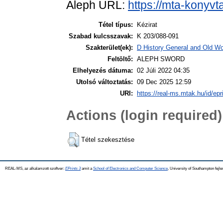
Aleph URL:
https://mta-konyvt
Tétel típus:
Kézirat
Szabad kulcsszavak:
K 203/088-091
Szakterület(ek):
D History General and Old Wor
Feltöltő:
ALEPH SWORD
Elhelyezés dátuma:
02 Júli 2022 04:35
Utolsó változtatás:
09 Dec 2025 12:59
URI:
https://real-ms.mtak.hu/id/epr
Actions (login required)
Tétel szekesztése
REAL-MS, az alkalamzott szoftver:
EPrints 3
amit a
School of Electronics and Computer Science
, University of Southampton fejle