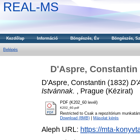
REAL-MS
Kezdőlap
Információ
Böngészés, Év
Böngészés, Sz
Belépés
D'Aspre, Constantin 
D'Aspre, Constantin
(1832)
D'
Istvánnak.
, Prague (Kézirat)
PDF (K202_60 levél)
K202_60.pdf
Restricted to Csak a repozitórium munkatár
Download (8MB)
|
Másolat kérés
Aleph URL:
https://mta-konyvt