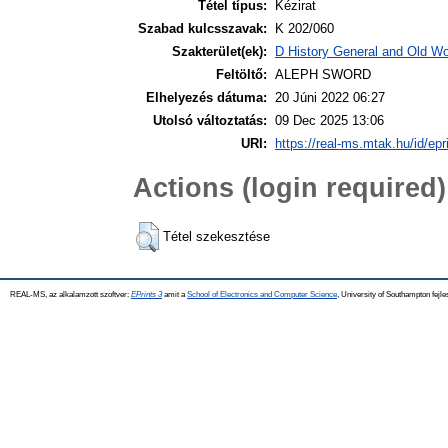
Tétel típus:
Kézirat
Szabad kulcsszavak:
K 202/060
Szakterület(ek):
D History General and Old Wor
Feltöltő:
ALEPH SWORD
Elhelyezés dátuma:
20 Júni 2022 06:27
Utolsó változtatás:
09 Dec 2025 13:06
URI:
https://real-ms.mtak.hu/id/epr
Actions (login required)
Tétel szekesztése
REAL-MS, az alkalamzott szoftver:
EPrints 3
amit a
School of Electronics and Computer Science
, University of Southampton fejle