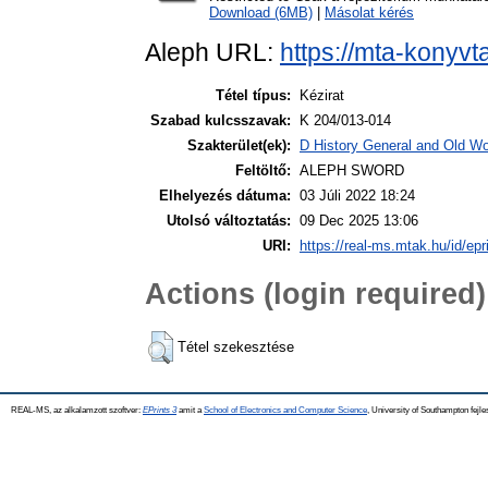
Download (6MB)
|
Másolat kérés
Aleph URL:
https://mta-konyvt
Tétel típus:
Kézirat
Szabad kulcsszavak:
K 204/013-014
Szakterület(ek):
D History General and Old Wor
Feltöltő:
ALEPH SWORD
Elhelyezés dátuma:
03 Júli 2022 18:24
Utolsó változtatás:
09 Dec 2025 13:06
URI:
https://real-ms.mtak.hu/id/epr
Actions (login required)
Tétel szekesztése
REAL-MS, az alkalamzott szoftver:
EPrints 3
amit a
School of Electronics and Computer Science
, University of Southampton fejle