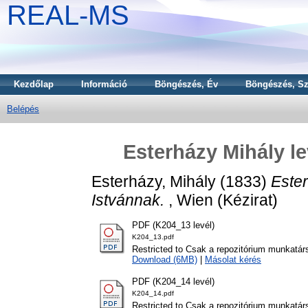
REAL-MS
Kezdőlap
Információ
Böngészés, Év
Böngészés, Sz
Belépés
Esterházy Mihály le
Esterházy, Mihály
(1833)
Ester
Istvánnak.
, Wien (Kézirat)
PDF (K204_13 levél)
K204_13.pdf
Restricted to Csak a repozitórium munkatár
Download (6MB)
|
Másolat kérés
PDF (K204_14 levél)
K204_14.pdf
Restricted to Csak a repozitórium munkatár