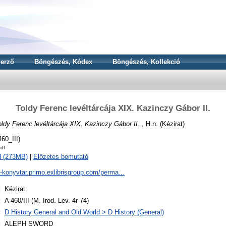
erző
Böngészés, Kódex
Böngészés, Kollekció
Toldy Ferenc levéltárcája XIX. Kazinczy Gábor II.
oldy Ferenc levéltárcája XIX. Kazinczy Gábor II.
, H.n. (Kézirat)
60_III)
pdf
d (273MB)
|
Előzetes bemutató
a-konyvtar.primo.exlibrisgroup.com/perma...
:
Kézirat
:
A 460/III (M. Irod. Lev. 4r 74)
:
D History General and Old World > D History (General)
:
ALEPH SWORD