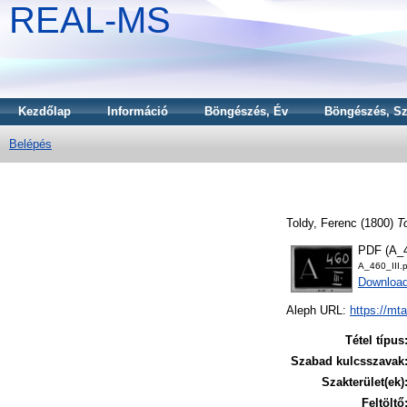
REAL-MS
Kezdőlap
Információ
Böngészés, Év
Böngészés, Sz
Belépés
Toldy, Ferenc
(1800)
T
PDF (A_4
A_460_III.
Downloa
Aleph URL:
https://mt
Tétel típus
Szabad kulcsszavak
Szakterület(ek)
Feltöltő