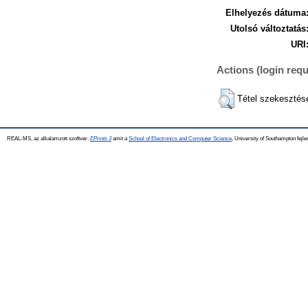
Elhelyezés dátuma
Utolsó változtatás
URI
Actions (login requ
Tétel szekesztés
REAL-MS, az alkalamzott szoftver:
EPrints 3
amit a
School of Electronics and Computer Science
, University of Southampton fejle