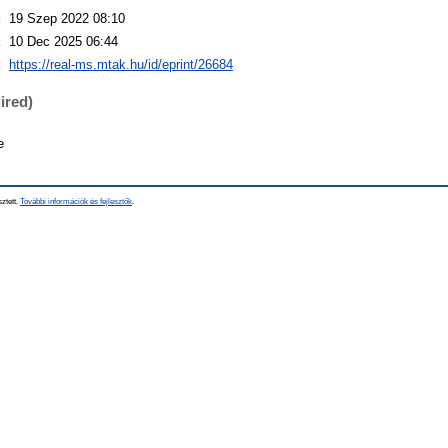
:
19 Szep 2022 08:10
:
10 Dec 2025 06:44
:
https://real-ms.mtak.hu/id/eprint/26684
ired)
e
sztett.
További információk és fejlesztők
.