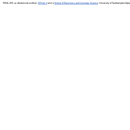
REAL-MS, az alkalamzott szoftver:
EPrints 3
amit a
School of Electronics and Computer Science
, University of Southampton fejle