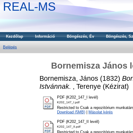
REAL-MS
Kezdőlap
Információ
Böngészés, Év
Böngészés, Sz
Belépés
Bornemisza János l
Bornemisza, János
(1832)
Bor
Istvánnak.
, Terenye (Kézirat)
PDF (K202_147_I levél)
K202_147_I.pdf
Restricted to Csak a repozitórium munkatár
Download (5MB)
|
Másolat kérés
PDF (K202_147_II levél)
K202_147_II.pdf
Restricted to Csak a repozitórium munkatár