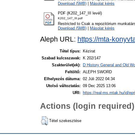
Download (5MB)
|
Másolat kérés
PDF (K202_147_III levél)
K202_147_III.pdf
Restricted to Csak a repozitórium munkatár
Download (5MB)
|
Másolat kérés
Aleph URL:
https://mta-konyvt
Tétel típus:
Kézirat
Szabad kulcsszavak:
K 202/147
Szakterület(ek):
D History General and Old Wor
Feltöltő:
ALEPH SWORD
Elhelyezés dátuma:
02 Júli 2022 04:34
Utolsó változtatás:
09 Dec 2025 13:06
URI:
https://real-ms.mtak.hu/id/epr
Actions (login required)
Tétel szekesztése