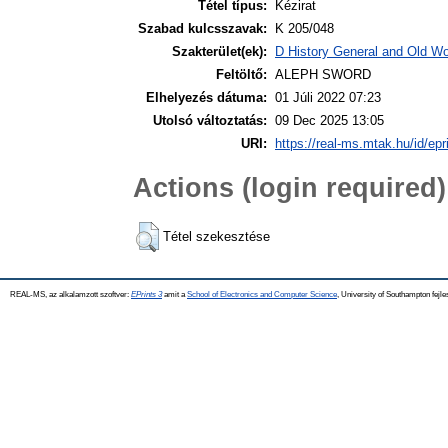
Tétel típus:
Kézirat
Szabad kulcsszavak:
K 205/048
Szakterület(ek):
D History General and Old Wor
Feltöltő:
ALEPH SWORD
Elhelyezés dátuma:
01 Júli 2022 07:23
Utolsó változtatás:
09 Dec 2025 13:05
URI:
https://real-ms.mtak.hu/id/epr
Actions (login required)
Tétel szekesztése
REAL-MS, az alkalamzott szoftver:
EPrints 3
amit a
School of Electronics and Computer Science
, University of Southampton fejle