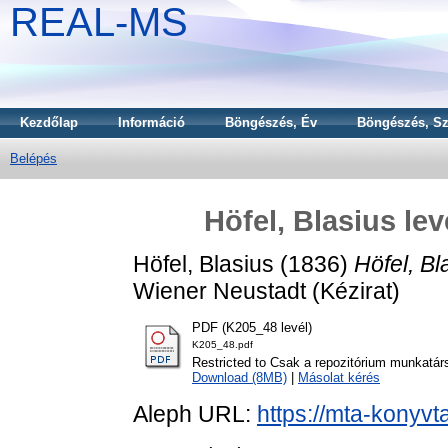
REAL-MS
Kezdőlap
Információ
Böngészés, Év
Böngészés, Sz
Belépés
Höfel, Blasius le
Höfel, Blasius
(1836)
Höfel, Bl
Wiener Neustadt (Kézirat)
PDF (K205_48 levél)
K205_48.pdf
Restricted to Csak a repozitórium munkatár
Download (8MB)
|
Másolat kérés
Aleph URL:
https://mta-konyvt