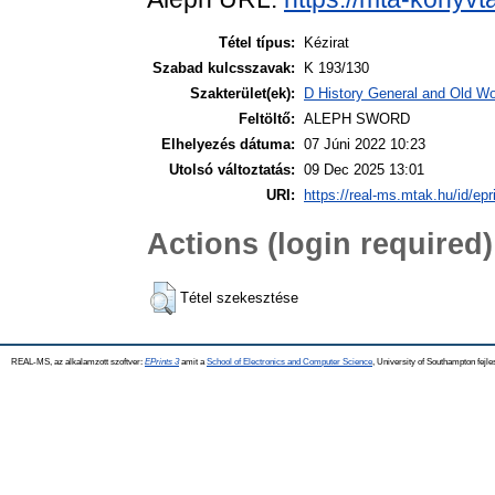
Tétel típus:
Kézirat
Szabad kulcsszavak:
K 193/130
Szakterület(ek):
D History General and Old Wor
Feltöltő:
ALEPH SWORD
Elhelyezés dátuma:
07 Júni 2022 10:23
Utolsó változtatás:
09 Dec 2025 13:01
URI:
https://real-ms.mtak.hu/id/epr
Actions (login required)
Tétel szekesztése
REAL-MS, az alkalamzott szoftver:
EPrints 3
amit a
School of Electronics and Computer Science
, University of Southampton fejle