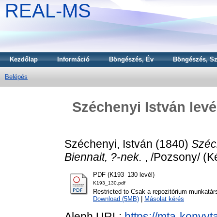
REAL-MS
Kezdőlap
Információ
Böngészés, Év
Böngészés, Sz
Belépés
Széchenyi István levé
Széchenyi, István
(1840)
Széc
Biennait, ?-nek.
, /Pozsony/ (Ké
PDF (K193_130 levél)
K193_130.pdf
Restricted to Csak a repozitórium munkatár
Download (5MB)
|
Másolat kérés
Aleph URL:
https://mta-konyvt