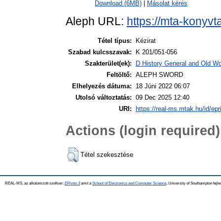
Download (6MB)
|
Másolat kérés
Aleph URL:
https://mta-konyvt
Tétel típus:
Kézirat
Szabad kulcsszavak:
K 201/051-056
Szakterület(ek):
D History General and Old Wor
Feltöltő:
ALEPH SWORD
Elhelyezés dátuma:
18 Júni 2022 06:07
Utolsó változtatás:
09 Dec 2025 12:40
URI:
https://real-ms.mtak.hu/id/epr
Actions (login required)
Tétel szekesztése
REAL-MS, az alkalamzott szoftver:
EPrints 3
amit a
School of Electronics and Computer Science
, University of Southampton fejle