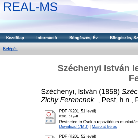
REAL-MS
Kezdőlap
Információ
Böngészés, Év
Böngészés, Sz
Belépés
Széchenyi István l
F
Széchenyi, István
(1858)
Széc
Zichy Ferencnek.
, Pest, h.n.,
PDF (K201_51 levél)
K201_51.pdf
Restricted to Csak a repozitórium munkatár
Download (7MB)
|
Másolat kérés
PDF (K201_52 levél)