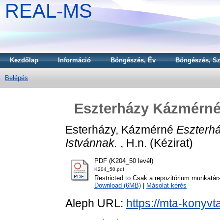
REAL-MS
Kezdőlap
Információ
Böngészés, Év
Böngészés, Sz
Belépés
Eszterházy Kázmérné 
Esterházy, Kázmérné
Eszterh
Istvánnak.
, H.n. (Kézirat)
PDF (K204_50 levél)
K204_50.pdf
Restricted to Csak a repozitórium munkatár
Download (6MB)
|
Másolat kérés
Aleph URL:
https://mta-konyvt