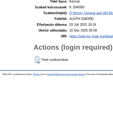
Tétel típus:
Kézirat
Szabad kulcsszavak:
K 204/050
Szakterület(ek):
D History General and Old Wor
Feltöltő:
ALEPH SWORD
Elhelyezés dátuma:
03 Júli 2022 18:24
Utolsó változtatás:
10 Dec 2025 06:59
URI:
https://real-ms.mtak.hu/id/epr
Actions (login required)
Tétel szekesztése
REAL-MS, az alkalamzott szoftver:
EPrints 3
amit a
School of Electronics and Computer Science
, University of Southampton fejle