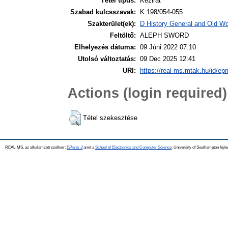
Tétel típus:
Kézirat
Szabad kulcsszavak:
K 198/054-055
Szakterület(ek):
D History General and Old Wor
Feltöltő:
ALEPH SWORD
Elhelyezés dátuma:
09 Júni 2022 07:10
Utolsó változtatás:
09 Dec 2025 12:41
URI:
https://real-ms.mtak.hu/id/epr
Actions (login required)
Tétel szekesztése
REAL-MS, az alkalamzott szoftver:
EPrints 3
amit a
School of Electronics and Computer Science
, University of Southampton fejle