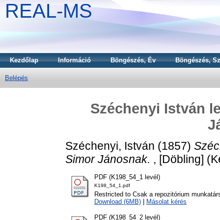
REAL-MS
Kezdőlap
Információ
Böngészés, Év
Böngészés, Sz
Belépés
Széchenyi István l
J
Széchenyi, István
(1857)
Széc
Simor Jánosnak.
, [Döbling] (K
PDF (K198_54_1 levél)
K198_54_1.pdf
Restricted to Csak a repozitórium munkatár
Download (6MB)
|
Másolat kérés
PDF (K198_54_2 levél)