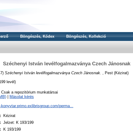
erző
Böngészés, Kódex
Böngészés, Kollekció
Széchenyi István levélfogalmazványa Czech Jánosnak
47)
Széchenyi István levélfogalmazványa Czech Jánosnak.
, Pest (Kézirat)
99 levél)
o Csak a repozitórium munkatársai
7MB)
|
Másolat kérés
a-konyvtar.primo.exlibrisgroup.com/perma...
:
Kézirat
:
Jelzet: K 193/199
:
K 193/199