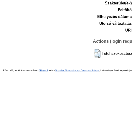
Szakterület(ek)
Feltöltő
Elhelyezés dátuma
Utolsó változtatás
URI
Actions (login requ
Tétel szekesztés
REAL-MS, az alkalamzott szoftver:
EPrints 3
amit a
School of Electronics and Computer Science
, University of Southampton fejle