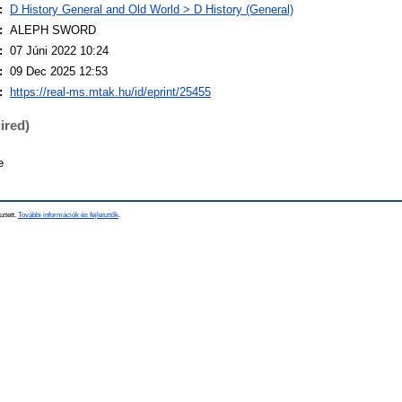
:
D History General and Old World > D History (General)
:
ALEPH SWORD
:
07 Júni 2022 10:24
:
09 Dec 2025 12:53
:
https://real-ms.mtak.hu/id/eprint/25455
ired)
e
sztett.
További információk és fejlesztők
.