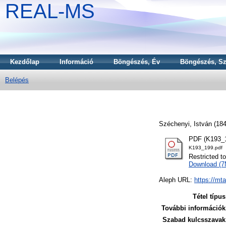
REAL-MS
Kezdőlap
Információ
Böngészés, Év
Böngészés, Sz
Belépés
Széchenyi, István
(18
PDF (K193_1
K193_199.pdf
Restricted t
Download (
Aleph URL:
https://mt
Tétel típus
További információk
Szabad kulcsszavak