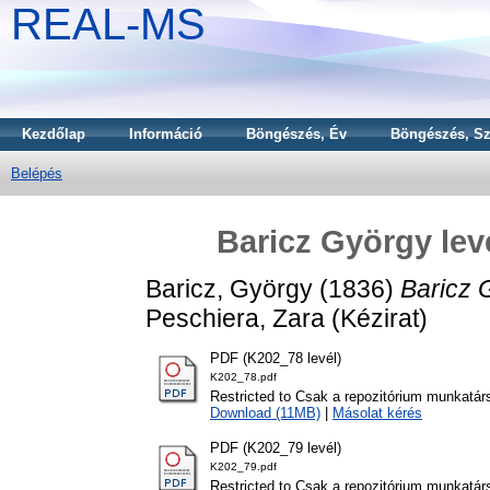
REAL-MS
Kezdőlap
Információ
Böngészés, Év
Böngészés, Sz
Belépés
Baricz György lev
Baricz, György
(1836)
Baricz 
Peschiera, Zara (Kézirat)
PDF (K202_78 levél)
K202_78.pdf
Restricted to Csak a repozitórium munkatár
Download (11MB)
|
Másolat kérés
PDF (K202_79 levél)
K202_79.pdf
Restricted to Csak a repozitórium munkatár