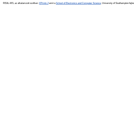
REAL-MS, az alkalamzott szoftver:
EPrints 3
amit a
School of Electronics and Computer Science
, University of Southampton fejle