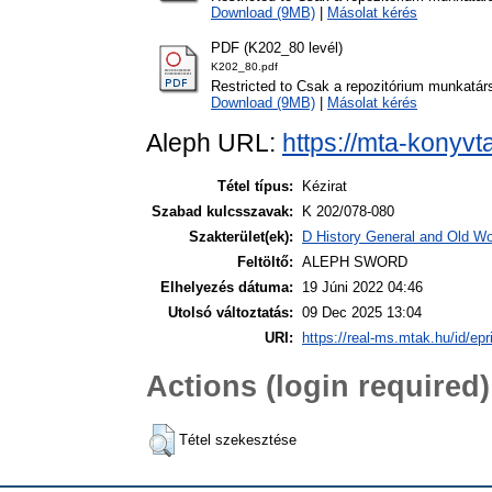
Download (9MB)
|
Másolat kérés
PDF (K202_80 levél)
K202_80.pdf
Restricted to Csak a repozitórium munkatár
Download (9MB)
|
Másolat kérés
Aleph URL:
https://mta-konyvt
Tétel típus:
Kézirat
Szabad kulcsszavak:
K 202/078-080
Szakterület(ek):
D History General and Old Wor
Feltöltő:
ALEPH SWORD
Elhelyezés dátuma:
19 Júni 2022 04:46
Utolsó változtatás:
09 Dec 2025 13:04
URI:
https://real-ms.mtak.hu/id/epr
Actions (login required)
Tétel szekesztése