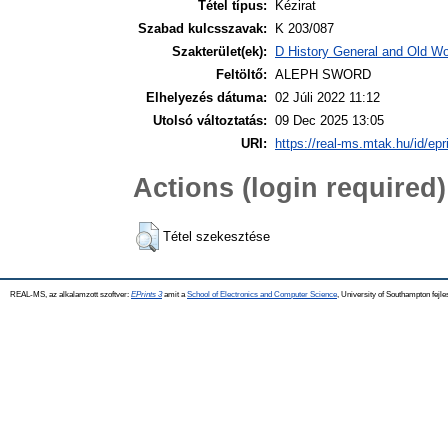
Tétel típus:
Kézirat
Szabad kulcsszavak:
K 203/087
Szakterület(ek):
D History General and Old Wor
Feltöltő:
ALEPH SWORD
Elhelyezés dátuma:
02 Júli 2022 11:12
Utolsó változtatás:
09 Dec 2025 13:05
URI:
https://real-ms.mtak.hu/id/epr
Actions (login required)
Tétel szekesztése
REAL-MS, az alkalamzott szoftver:
EPrints 3
amit a
School of Electronics and Computer Science
, University of Southampton fejle