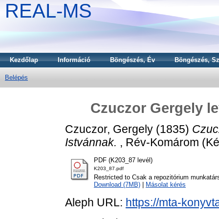
REAL-MS
Kezdőlap
Információ
Böngészés, Év
Böngészés, Sz
Belépés
Czuczor Gergely le
Czuczor, Gergely
(1835)
Czuc
Istvánnak.
, Rév-Komárom (Kéz
PDF (K203_87 levél)
K203_87.pdf
Restricted to Csak a repozitórium munkatár
Download (7MB)
|
Másolat kérés
Aleph URL:
https://mta-konyvt