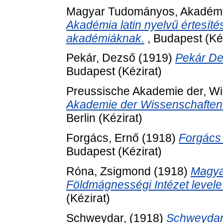
Magyar Tudományos, Akadém
Akadémia latin nyelvű értesíté
akadémiáknak.
, Budapest (Kéz
Pekár, Dezső
(1919)
Pekár De
Budapest (Kézirat)
Preussische Akademie der, W
Akademie der Wissenschaften l
Berlin (Kézirat)
Forgács, Ernő
(1918)
Forgács 
Budapest (Kézirat)
Róna, Zsigmond
(1918)
Magyar
Földmágnességi Intézet level
(Kézirat)
Schweydar,
(1918)
Schweydar 