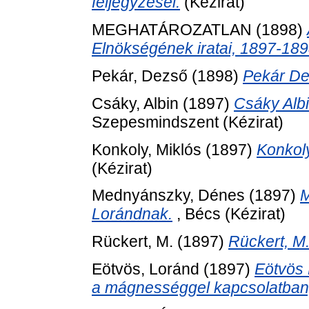
feljegyzései.
(Kézirat)
MEGHATÁROZATLAN (1898)
Elnökségének iratai, 1897-189
Pekár, Dezső
(1898)
Pekár Dez
Csáky, Albin
(1897)
Csáky Albi
Szepesmindszent (Kézirat)
Konkoly, Miklós
(1897)
Konkoly
(Kézirat)
Mednyánszky, Dénes
(1897)
M
Lorándnak.
, Bécs (Kézirat)
Rückert, M.
(1897)
Rückert, M
Eötvös, Loránd
(1897)
Eötvös 
a mágnességgel kapcsolatban,