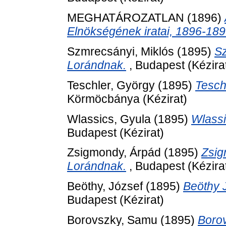
MEGHATÁROZATLAN (1896)
Elnökségének iratai, 1896-189
Szmrecsányi, Miklós
(1895)
Sz
Lorándnak.
, Budapest (Kézira
Teschler, György
(1895)
Tesch
Körmöcbánya (Kézirat)
Wlassics, Gyula
(1895)
Wlassi
Budapest (Kézirat)
Zsigmondy, Árpád
(1895)
Zsig
Lorándnak.
, Budapest (Kézira
Beöthy, József
(1895)
Beöthy 
Budapest (Kézirat)
Borovszky, Samu
(1895)
Boro