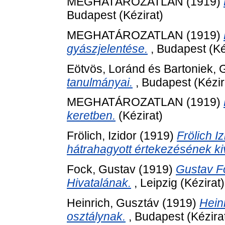
MEGHATÁROZATLAN (1919)
Budapest (Kézirat)
MEGHATÁROZATLAN (1919)
gyászjelentése.
, Budapest (Ké
Eötvös, Loránd
és
Bartoniek, 
tanulmányai.
, Budapest (Kézir
MEGHATÁROZATLAN (1919)
keretben.
(Kézirat)
Frölich, Izidor
(1919)
Frölich I
hátrahagyott értekezésének ki
Fock, Gustav
(1919)
Gustav Fo
Hivatalának.
, Leipzig (Kézirat)
Heinrich, Gusztáv
(1919)
Heinr
osztálynak.
, Budapest (Kézira