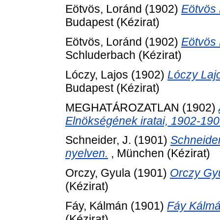
Eötvös, Loránd
(1902)
Eötvös 
Budapest (Kézirat)
Eötvös, Loránd
(1902)
Eötvös 
Schluderbach (Kézirat)
Lóczy, Lajos
(1902)
Lóczy Laj
Budapest (Kézirat)
MEGHATÁROZATLAN (1902)
Elnökségének iratai, 1902-190
Schneider, J.
(1901)
Schneider
nyelven.
, München (Kézirat)
Orczy, Gyula
(1901)
Orczy Gyu
(Kézirat)
Fáy, Kálmán
(1901)
Fáy Kálmá
(Kézirat)