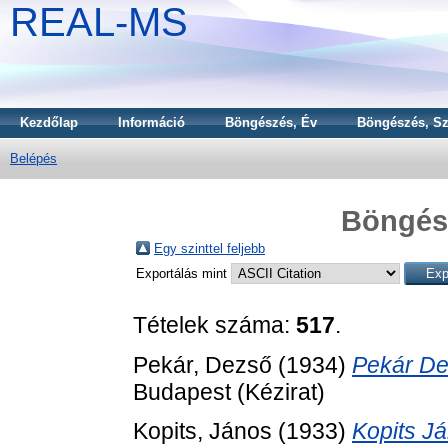
REAL-MS
Kezdőlap
Információ
Böngészés, Év
Böngészés, Sz
Belépés
Böngész
Egy szinttel feljebb
Exportálás mint
Tételek száma:
517
.
Pekár, Dezső
(1934)
Pekár Dez
Budapest (Kézirat)
Kopits, János
(1933)
Kopits J