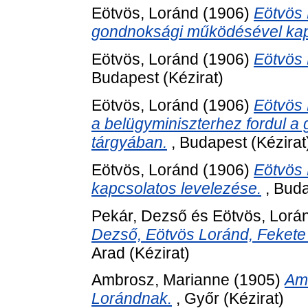
Eötvös, Loránd
(1906)
Eötvös 
gondnoksági működésével kap
Eötvös, Loránd
(1906)
Eötvös 
Budapest (Kézirat)
Eötvös, Loránd
(1906)
Eötvös 
a belügyminiszterhez fordul a
tárgyában.
, Budapest (Kézirat
Eötvös, Loránd
(1906)
Eötvös 
kapcsolatos levelezése.
, Buda
Pekár, Dezső
és
Eötvös, Lorá
Dezső, Eötvös Loránd, Fekete
Arad (Kézirat)
Ambrosz, Marianne
(1905)
Amb
Lorándnak.
, Győr (Kézirat)