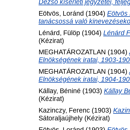
Dezső kísérleti jegyzetei, felje
Eötvös, Loránd
(1904)
Eötvös 
tanácsossá való kinevezéseko
Lénárd, Fülöp
(1904)
Lénárd F
(Kézirat)
MEGHATÁROZATLAN (1904)
Elnökségének iratai, 1903-190
MEGHATÁROZATLAN (1904)
Elnökségének iratai, 1904-190
Kállay, Béniné
(1903)
Kállay B
(Kézirat)
Kazinczy, Ferenc
(1903)
Kazin
Sátoraljaújhely (Kézirat)
Eötvös, Loránd
(1903)
Eötvös 