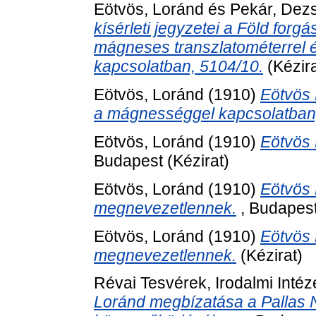
Eötvös, Loránd
és
Pekár, Dez
kísérleti jegyzetei a Föld forg
mágneses transzlatométerrel é
kapcsolatban, 5104/10.
(Kézira
Eötvös, Loránd
(1910)
Eötvös 
a mágnességgel kapcsolatban,
Eötvös, Loránd
(1910)
Eötvös 
Budapest (Kézirat)
Eötvös, Loránd
(1910)
Eötvös 
megnevezetlennek.
, Budapest
Eötvös, Loránd
(1910)
Eötvös 
megnevezetlennek.
(Kézirat)
Révai Tesvérek, Irodalmi Inté
Loránd megbízatása a Pallas 