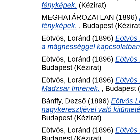
fényképek.
(Kézirat)
MEGHATÁROZATLAN (1896)
fényképek.
, Budapest (Kézirat
Eötvös, Loránd
(1896)
Eötvös 
a mágnességgel kapcsolatban,
Eötvös, Loránd
(1896)
Eötvös 
Budapest (Kézirat)
Eötvös, Loránd
(1896)
Eötvös 
Madzsar Imrének.
, Budapest (
Bánffy, Dezső
(1896)
Eötvös L
nagykeresztjével való kitünte
Budapest (Kézirat)
Eötvös, Loránd
(1896)
Eötvös 
Budapest (Kézirat)