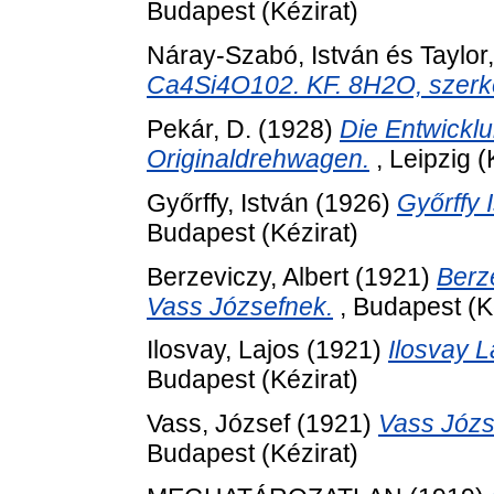
Budapest (Kézirat)
Náray-Szabó, István
és
Taylor
Ca4Si4O102. KF. 8H2O, szerk
Pekár, D.
(1928)
Die Entwickl
Originaldrehwagen.
, Leipzig (
Győrffy, István
(1926)
Győrffy 
Budapest (Kézirat)
Berzeviczy, Albert
(1921)
Berz
Vass Józsefnek.
, Budapest (K
Ilosvay, Lajos
(1921)
Ilosvay L
Budapest (Kézirat)
Vass, József
(1921)
Vass Józs
Budapest (Kézirat)