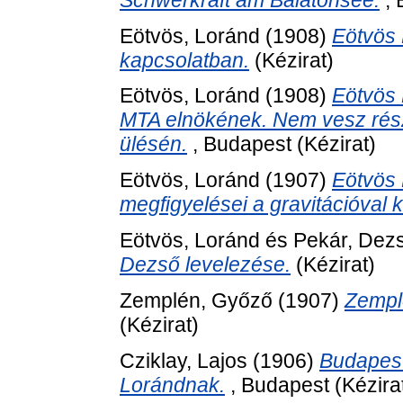
Eötvös, Loránd
(1908)
Eötvös 
kapcsolatban.
(Kézirat)
Eötvös, Loránd
(1908)
Eötvös 
MTA elnökének. Nem vesz részt
ülésén.
, Budapest (Kézirat)
Eötvös, Loránd
(1907)
Eötvös 
megfigyelései a gravitációval 
Eötvös, Loránd
és
Pekár, Dez
Dezső levelezése.
(Kézirat)
Zemplén, Győző
(1907)
Zempl
(Kézirat)
Cziklay, Lajos
(1906)
Budapest
Lorándnak.
, Budapest (Kézira