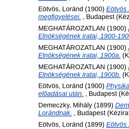
Eötvös, Loránd
(1900)
Eötvös 
megfigyelései.
, Budapest (Kéz
MEGHATÁROZATLAN (1900)
Elnökségének iratai, 1900-190
MEGHATÁROZATLAN (1900)
Elnökségének iratai, 1900a.
(K
MEGHATÁROZATLAN (1900)
Elnökségének iratai, 1900b.
(K
Eötvös, Loránd
(1900)
Physika
előadásai után.
, Budapest (Kéz
Demeczky, Mihály
(1899)
Deme
Lorándnak.
, Budapest (Kézira
Eötvös, Loránd
(1899)
Eötvös 