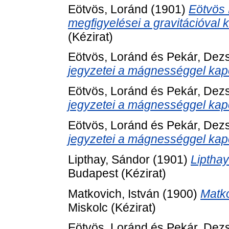
Eötvös, Loránd
(1901)
Eötvös 
megfigyelései a gravitációval 
(Kézirat)
Eötvös, Loránd
és
Pekár, Dez
jegyzetei a mágnességgel kap
Eötvös, Loránd
és
Pekár, Dez
jegyzetei a mágnességgel kap
Eötvös, Loránd
és
Pekár, Dez
jegyzetei a mágnességgel kap
Lipthay, Sándor
(1901)
Lipthay
Budapest (Kézirat)
Matkovich, István
(1900)
Matko
Miskolc (Kézirat)
Eötvös, Loránd
és
Pekár, Dez