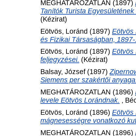
MEGHATÁROZATLAN (1897)
Tanítók Turista Egyesületének
(Kézirat)
Eötvös, Loránd
(1897)
Eötvös 
és Fizikai Társaságban, 1897
Eötvös, Loránd
(1897)
Eötvös 
feljegyzései.
(Kézirat)
Balsay, József
(1897)
Zipernow
Siemens per szakértői anyaga
MEGHATÁROZATLAN (1896)
levele Eötvös Lorándnak.
, Béc
Eötvös, Loránd
(1896)
Eötvös 
mágnesességre vonatkozó kut
MEGHATÁROZATLAN (1896)