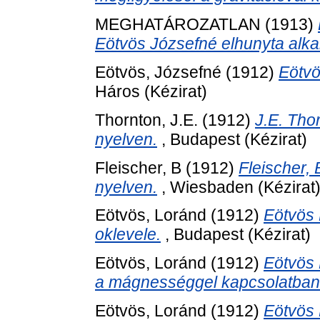
MEGHATÁROZATLAN (1913)
Eötvös Józsefné elhunyta alka
Eötvös, Józsefné
(1912)
Eötvö
Háros (Kézirat)
Thornton, J.E.
(1912)
J.E. Tho
nyelven.
, Budapest (Kézirat)
Fleischer, B
(1912)
Fleischer,
nyelven.
, Wiesbaden (Kézirat
Eötvös, Loránd
(1912)
Eötvös
oklevele.
, Budapest (Kézirat)
Eötvös, Loránd
(1912)
Eötvös 
a mágnességgel kapcsolatban
Eötvös, Loránd
(1912)
Eötvös 