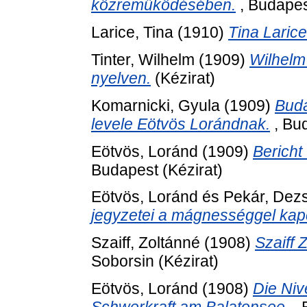
közreműködésében.
, Budapes
Larice, Tina
(1910)
Tina Laric
Tinter, Wilhelm
(1909)
Wilhelm
nyelven.
(Kézirat)
Komarnicki, Gyula
(1909)
Buda
levele Eötvös Lorándnak.
, Bud
Eötvös, Loránd
(1909)
Bericht
Budapest (Kézirat)
Eötvös, Loránd
és
Pekár, Dez
jegyzetei a mágnességgel kap
Szaiff, Zoltánné
(1908)
Szaiff 
Soborsin (Kézirat)
Eötvös, Loránd
(1908)
Die Niv
Schwerkraft am Balatonsee.
, 