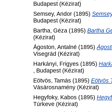
Budapest (Kézirat)
Semsey, Andor
(1895)
Semsey 
Budapest (Kézirat)
Bartha, Géza
(1895)
Bartha G
(Kézirat)
Ágoston, Antalné
(1895)
Ágost
Visegrád (Kézirat)
Harkányi, Frigyes
(1895)
Hark
, Budapest (Kézirat)
Eötvös, Tamás
(1895)
Eötvös 
Vásárosnamény (Kézirat)
Hegyfoky, Kabos
(1895)
Hegyf
Túrkeve (Kézirat)