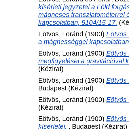
kísérleti jegyzetei a Föld forg
mágneses transzlatométerrel é
kapcsolatban, 5104/15-17.
(Ké
Eötvös, Loránd
(1900)
Eötvös 
a mágnességgel kapcsolatban,
Eötvös, Loránd
(1900)
Eötvös 
megfigyelései a gravitációval 
(Kézirat)
Eötvös, Loránd
(1900)
Eötvös 
Budapest (Kézirat)
Eötvös, Loránd
(1900)
Eötvös 
(Kézirat)
Eötvös, Loránd
(1900)
Eötvös 
kísérletei.
, Budapest (Kézirat)