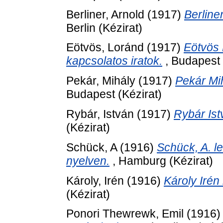
Berliner, Arnold
(1917)
Berline
Berlin (Kézirat)
Eötvös, Loránd
(1917)
Eötvös 
kapcsolatos iratok.
, Budapest 
Pekár, Mihály
(1917)
Pekár Mi
Budapest (Kézirat)
Rybár, István
(1917)
Rybár Ist
(Kézirat)
Schück, A
(1916)
Schück, A. l
nyelven.
, Hamburg (Kézirat)
Károly, Irén
(1916)
Károly Irén
(Kézirat)
Ponori Thewrewk, Emil
(1916