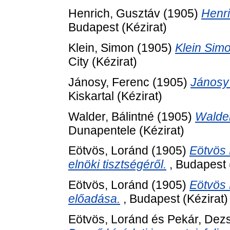
Henrich, Gusztáv
(1905)
Henri
Budapest (Kézirat)
Klein, Simon
(1905)
Klein Sim
City (Kézirat)
Jánosy, Ferenc
(1905)
Jánosy
Kiskartal (Kézirat)
Walder, Bálintné
(1905)
Walder
Dunapentele (Kézirat)
Eötvös, Loránd
(1905)
Eötvös 
elnöki tisztségéről.
, Budapest 
Eötvös, Loránd
(1905)
Eötvös 
előadása.
, Budapest (Kézirat)
Eötvös, Loránd
és
Pekár, Dez