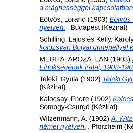
a mágnességgel kapcsolatban
Eötvös, Loránd
(1903)
Eötvös 
nyelven.
, Budapest (Kézirat)
Schilling, Lajos
és
Kétly, Károl
kolozsvári Bolyai ünnepéllyel 
MEGHATÁROZATLAN (1903)
Elnökségének iratai, 1902-190
Teleki, Gyula
(1902)
Teleki Gy
(Kézirat)
Kalocsay, Endre
(1902)
Kalocs
Somogy-Csurgó (Kézirat)
Witzenmann, A.
(1902)
A. Wit
német nyelven.
, Pforzheim (Ké