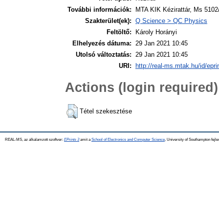
További információk:
MTA KIK Kézirattár, Ms 5102/3
Szakterület(ek):
Q Science > QC Physics
Feltöltő:
Károly Horányi
Elhelyezés dátuma:
29 Jan 2021 10:45
Utolsó változtatás:
29 Jan 2021 10:45
URI:
http://real-ms.mtak.hu/id/epr
Actions (login required)
Tétel szekesztése
REAL-MS, az alkalamzott szoftver:
EPrints 3
amit a
School of Electronics and Computer Science
, University of Southampton fejle