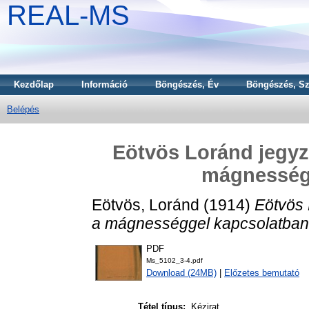
REAL-MS
Kezdőlap
Információ
Böngészés, Év
Böngészés, Sz
Belépés
Eötvös Loránd jegyzet
mágnesség
Eötvös, Loránd
(1914)
Eötvös 
a mágnességgel kapcsolatban
PDF
Ms_5102_3-4.pdf
Download (24MB)
|
Előzetes bemutató
Tétel típus:
Kézirat