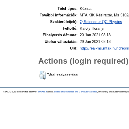
Tétel típus:
Kézirat
További információk:
MTA KIK Kézirattár, Ms 5102/
Szakterület(ek):
Q Science > QC Physics
Feltöltő:
Károly Horányi
Elhelyezés dátuma:
29 Jan 2021 08:18
Utolsó változtatás:
29 Jan 2021 08:18
URI:
http://real-ms.mtak.hu/id/epr
Actions (login required)
Tétel szekesztése
REAL-MS, az alkalamzott szoftver:
EPrints 3
amit a
School of Electronics and Computer Science
, University of Southampton fejle