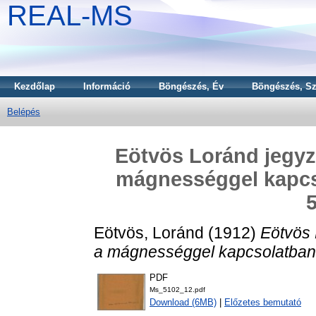
REAL-MS
Kezdőlap
Információ
Böngészés, Év
Böngészés, Sz
Belépés
Eötvös Loránd jegyzet
mágnességgel kapcs
5
Eötvös, Loránd
(1912)
Eötvös 
a mágnességgel kapcsolatban
PDF
Ms_5102_12.pdf
Download (6MB)
|
Előzetes bemutató