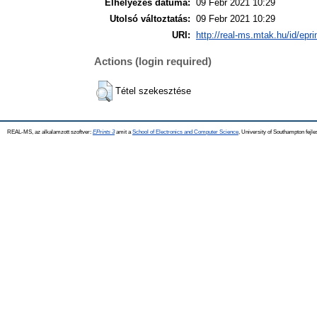
Elhelyezés dátuma:
09 Febr 2021 10:29
Utolsó változtatás:
09 Febr 2021 10:29
URI:
http://real-ms.mtak.hu/id/epr
Actions (login required)
Tétel szekesztése
REAL-MS, az alkalamzott szoftver:
EPrints 3
amit a
School of Electronics and Computer Science
, University of Southampton fejle