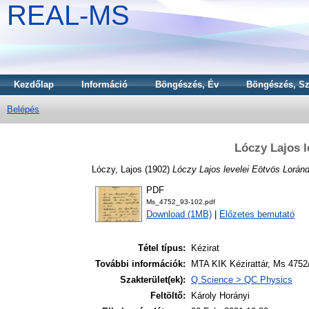
REAL-MS
Kezdőlap
Információ
Böngészés, Év
Böngészés, Sz
Belépés
Lóczy Lajos 
Lóczy, Lajos
(1902)
Lóczy Lajos levelei Eötvös Lorán
PDF
Ms_4752_93-102.pdf
Download (1MB)
|
Előzetes bemutató
Tétel típus:
Kézirat
További információk:
MTA KIK Kézirattár, Ms 4752
Szakterület(ek):
Q Science > QC Physics
Feltöltő:
Károly Horányi