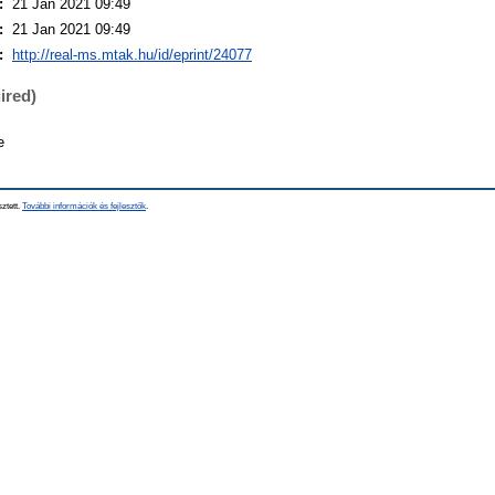
:
21 Jan 2021 09:49
:
21 Jan 2021 09:49
:
http://real-ms.mtak.hu/id/eprint/24077
ired)
e
sztett.
További információk és fejlesztők
.