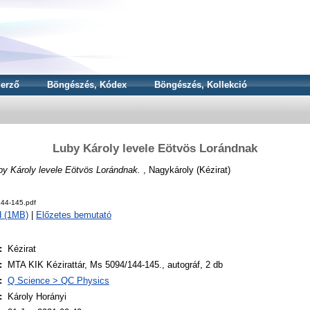
erző
Böngészés, Kódex
Böngészés, Kollekció
Luby Károly levele Eötvös Lorándnak
by Károly levele Eötvös Lorándnak.
, Nagykároly (Kézirat)
44-145.pdf
d (1MB)
|
Előzetes bemutató
:
Kézirat
:
MTA KIK Kézirattár, Ms 5094/144-145., autográf, 2 db
:
Q Science > QC Physics
:
Károly Horányi