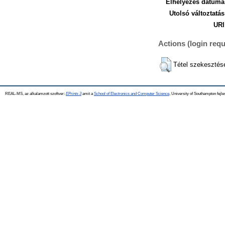
Elhelyezés dátuma
Utolsó változtatás
URI
Actions (login requ
Tétel szekesztés
REAL-MS, az alkalamzott szoftver:
EPrints 3
amit a
School of Electronics and Computer Science
, University of Southampton fejle