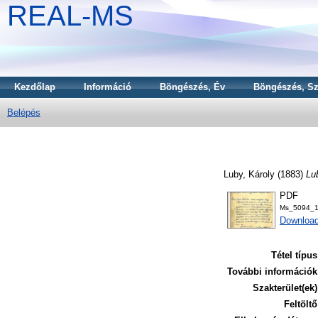
REAL-MS
Kezdőlap
Információ
Böngészés, Év
Böngészés, Sz
Belépés
Luby, Károly
(1883)
Lu
PDF
Ms_5094_1
Downloa
Tétel típus
További információk
Szakterület(ek)
Feltöltő