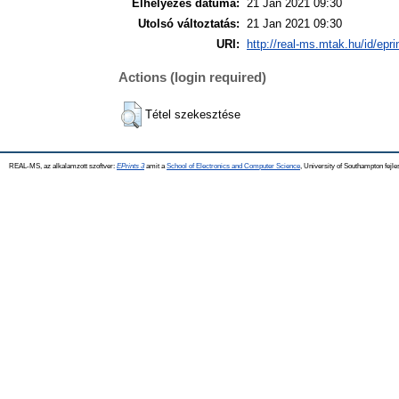
Elhelyezés dátuma:
21 Jan 2021 09:30
Utolsó változtatás:
21 Jan 2021 09:30
URI:
http://real-ms.mtak.hu/id/epr
Actions (login required)
Tétel szekesztése
REAL-MS, az alkalamzott szoftver:
EPrints 3
amit a
School of Electronics and Computer Science
, University of Southampton fejle