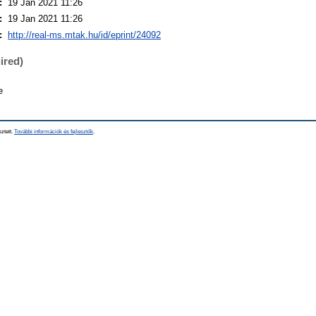
:
19 Jan 2021 11:26
:
19 Jan 2021 11:26
:
http://real-ms.mtak.hu/id/eprint/24092
ired)
e
sztett.
További információk és fejlesztők
.