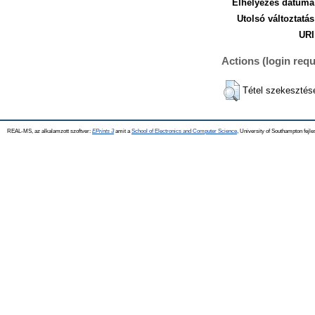
Elhelyezés dátuma
Utolsó változtatás
URI
Actions (login requ
Tétel szekesztés
REAL-MS, az alkalamzott szoftver:
EPrints 3
amit a
School of Electronics and Computer Science
, University of Southampton fejle