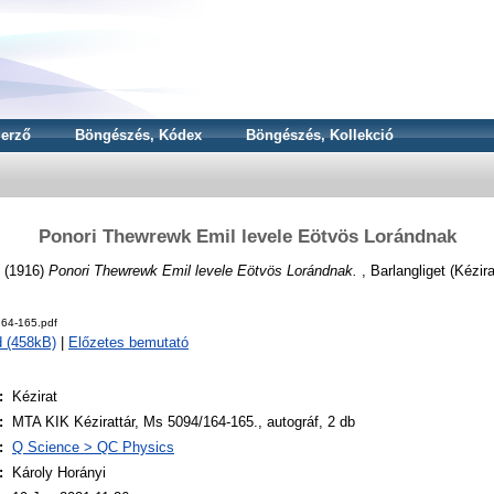
erző
Böngészés, Kódex
Böngészés, Kollekció
Ponori Thewrewk Emil levele Eötvös Lorándnak
(1916)
Ponori Thewrewk Emil levele Eötvös Lorándnak.
, Barlangliget (Kézira
64-165.pdf
 (458kB)
|
Előzetes bemutató
:
Kézirat
:
MTA KIK Kézirattár, Ms 5094/164-165., autográf, 2 db
:
Q Science > QC Physics
:
Károly Horányi