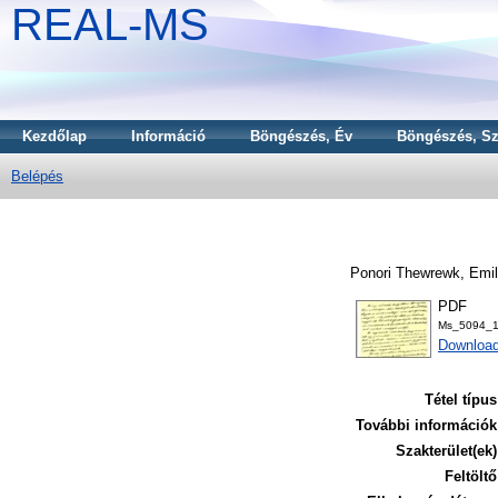
REAL-MS
Kezdőlap
Információ
Böngészés, Év
Böngészés, Sz
Belépés
Ponori Thewrewk, Emil
PDF
Ms_5094_1
Download
Tétel típus
További információk
Szakterület(ek)
Feltöltő