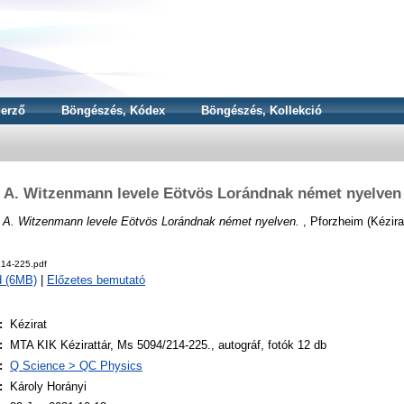
erző
Böngészés, Kódex
Böngészés, Kollekció
A. Witzenmann levele Eötvös Lorándnak német nyelven
)
A. Witzenmann levele Eötvös Lorándnak német nyelven.
, Pforzheim (Kézira
14-225.pdf
d (6MB)
|
Előzetes bemutató
:
Kézirat
:
MTA KIK Kézirattár, Ms 5094/214-225., autográf, fotók 12 db
:
Q Science > QC Physics
:
Károly Horányi