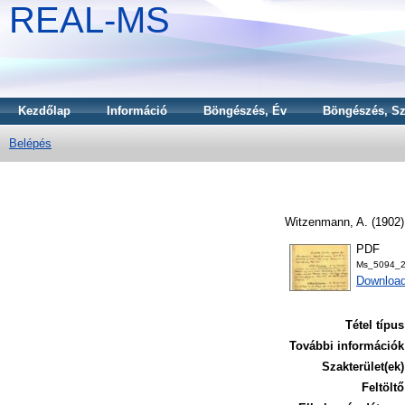
REAL-MS
Kezdőlap
Információ
Böngészés, Év
Böngészés, Sz
Belépés
Witzenmann, A.
(1902
PDF
Ms_5094_2
Downloa
Tétel típus
További információk
Szakterület(ek)
Feltöltő