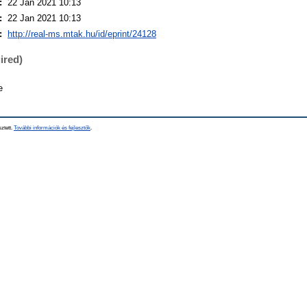
:
22 Jan 2021 10:13
:
22 Jan 2021 10:13
:
http://real-ms.mtak.hu/id/eprint/24128
ired)
e
sztett.
További információk és fejlesztők
.