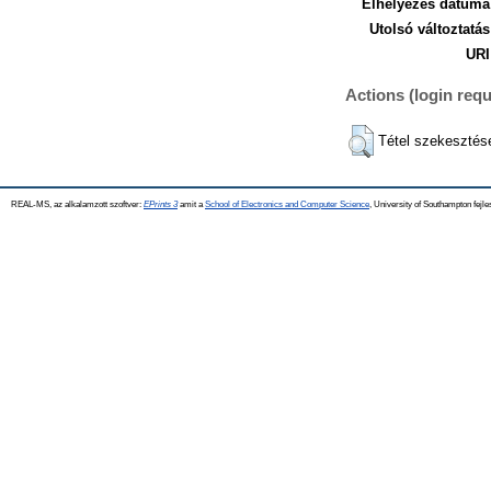
Elhelyezés dátuma
Utolsó változtatás
URI
Actions (login requ
Tétel szekesztés
REAL-MS, az alkalamzott szoftver:
EPrints 3
amit a
School of Electronics and Computer Science
, University of Southampton fejle