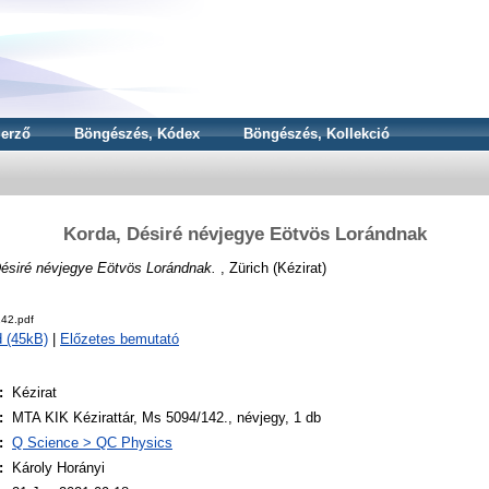
erző
Böngészés, Kódex
Böngészés, Kollekció
Korda, Désiré névjegye Eötvös Lorándnak
ésiré névjegye Eötvös Lorándnak.
, Zürich (Kézirat)
42.pdf
 (45kB)
|
Előzetes bemutató
:
Kézirat
:
MTA KIK Kézirattár, Ms 5094/142., névjegy, 1 db
:
Q Science > QC Physics
:
Károly Horányi