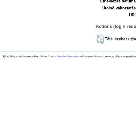
Elhelyezés dátuma
Utolsó változtatás
URI
Actions (login requ
Tétel szekesztés
REAL-MS, az alkalamzott szoftver:
EPrints 3
amit a
School of Electronics and Computer Science
, University of Southampton fejle