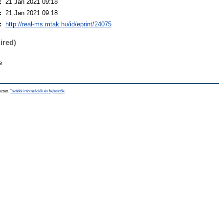
:
21 Jan 2021 09:18
:
21 Jan 2021 09:18
:
http://real-ms.mtak.hu/id/eprint/24075
ired)
e
sztett.
További információk és fejlesztők
.