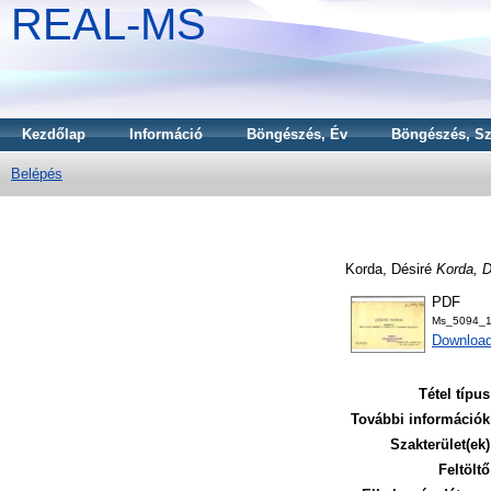
REAL-MS
Kezdőlap
Információ
Böngészés, Év
Böngészés, Sz
Belépés
Korda, Désiré
Korda, D
PDF
Ms_5094_1
Download
Tétel típus
További információk
Szakterület(ek)
Feltöltő