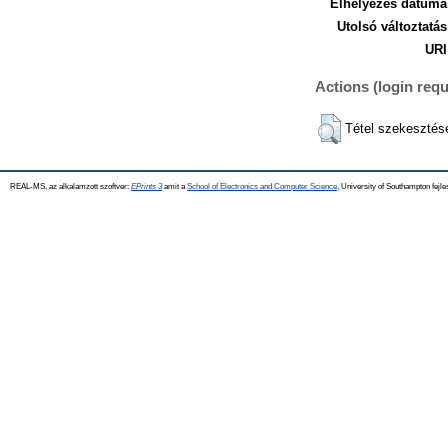
Elhelyezés dátuma
Utolsó változtatás
URI
Actions (login requ
Tétel szekesztés
REAL-MS, az alkalamzott szoftver:
EPrints 3
amit a
School of Electronics and Computer Science
, University of Southampton fejle