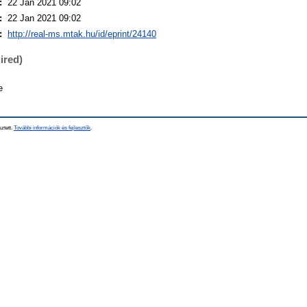
:
22 Jan 2021 09:02
:
22 Jan 2021 09:02
:
http://real-ms.mtak.hu/id/eprint/24140
ired)
e
sztett.
További információk és fejlesztők
.