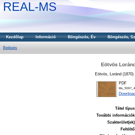
REAL-MS
Kezdőlap
Információ
Böngészés, Év
Böngészés, Sz
Belépés
Eötvös Loránd
Eötvös, Loránd
(1870)
PDF
Ms_5097_4
Downloa
Tétel típus
További információk
Szakterület(ek)
Feltöltő