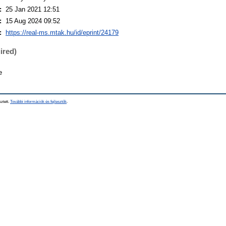
:
25 Jan 2021 12:51
:
15 Aug 2024 09:52
:
https://real-ms.mtak.hu/id/eprint/24179
ired)
e
sztett.
További információk és fejlesztők
.