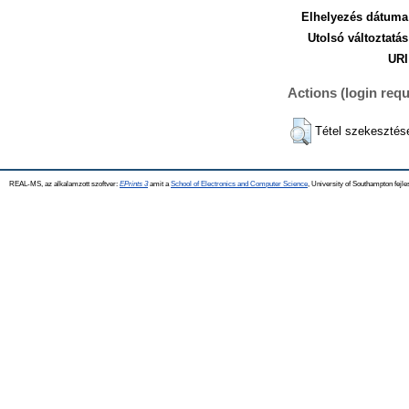
Elhelyezés dátuma
Utolsó változtatás
URI
Actions (login requ
Tétel szekesztés
REAL-MS, az alkalamzott szoftver:
EPrints 3
amit a
School of Electronics and Computer Science
, University of Southampton fejle