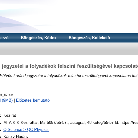
erző
Böngészés, Kódex
Böngészés, Kollekció
jegyzetei a folyadékok felszíni feszültségével kapcsolat
Eötvös Loránd jegyzetei a folyadékok felszíni feszültségével kapcsolatos kuta
5_57.pdf
d (9MB)
|
Előzetes bemutató
:
Kézirat
:
MTA KIK Kézirattár, Ms 5097/55-57., autográf, 48 köteg/55-57 ld. https://r
:
Q Science > QC Physics
:
Károly Horányi