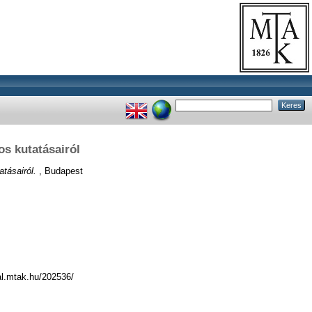
os kutatásairól
tásairól.
, Budapest
eal.mtak.hu/202536/