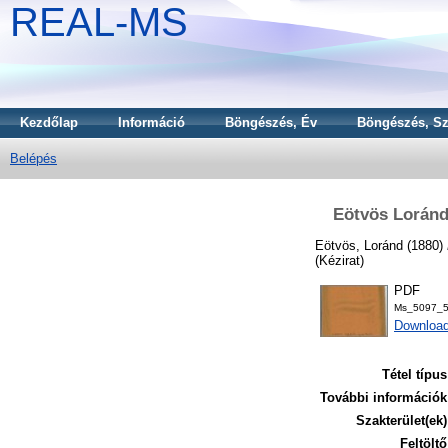
REAL-MS
Kezdőlap
Információ
Böngészés, Év
Böngészés, Sz
Belépés
Eötvös Loránd 
Eötvös, Loránd
(1880)
(Kézirat)
PDF
Ms_5097_5
Downloa
Tétel típus
További információk
Szakterület(ek)
Feltöltő