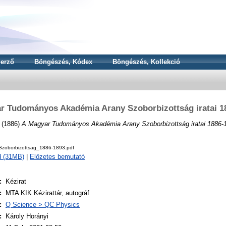
erző
Böngészés, Kódex
Böngészés, Kollekció
r Tudományos Akadémia Arany Szoborbizottság iratai 1
(1886)
A Magyar Tudományos Akadémia Arany Szoborbizottság iratai 1886-
zoborbizottsag_1886-1893.pdf
d (31MB)
|
Előzetes bemutató
:
Kézirat
:
MTA KIK Kézirattár, autográf
:
Q Science > QC Physics
:
Károly Horányi