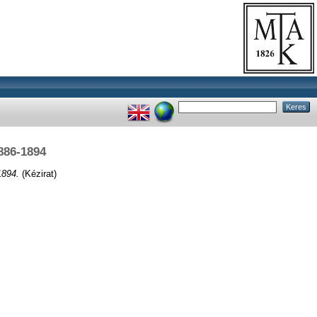
886-1894
1894.
(Kézirat)