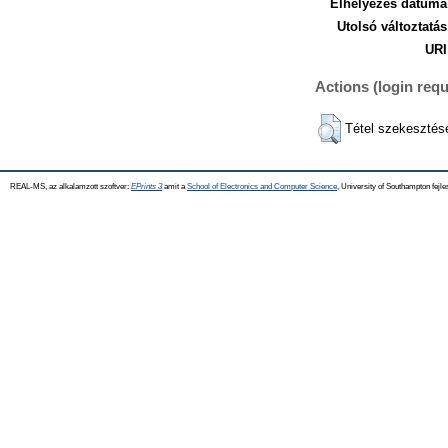
Elhelyezés dátuma
Utolsó változtatás
URI
Actions (login requ
Tétel szekesztés
REAL-MS, az alkalamzott szoftver:
EPrints 3
amit a
School of Electronics and Computer Science
, University of Southampton fejle