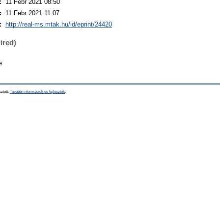
:
11 Febr 2021 08:50
:
11 Febr 2021 11:07
:
http://real-ms.mtak.hu/id/eprint/24420
ired)
e
sztett.
További információk és fejlesztők
.