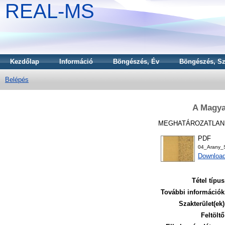
REAL-MS
Kezdőlap
Információ
Böngészés, Év
Böngészés, Sz
Belépés
A Magya
MEGHATÁROZATLAN 
PDF
04_Arany_S
Downloa
Tétel típus
További információk
Szakterület(ek)
Feltöltő