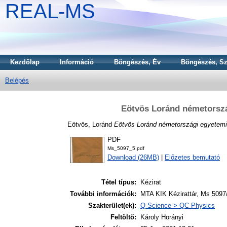
REAL-MS
Kezdőlap
Információ
Böngészés, Év
Böngészés, Sz
Belépés
Eötvös Loránd németorszá
Eötvös, Loránd
Eötvös Loránd németországi egyetemi
PDF
Ms_5097_5.pdf
Download (26MB)
|
Előzetes bemutató
Tétel típus:
Kézirat
További információk:
MTA KIK Kézirattár, Ms 5097/
Szakterület(ek):
Q Science > QC Physics
Feltöltő:
Károly Horányi