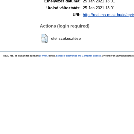
Elhelyezés dátuma:
25 Jan 2021 13:01
Utolsó változtatás:
25 Jan 2021 13:01
URI:
http://real-ms.mtak.hu/id/epr
Actions (login required)
Tétel szekesztése
REAL-MS, az alkalamzott szoftver:
EPrints 3
amit a
School of Electronics and Computer Science
, University of Southampton fejle