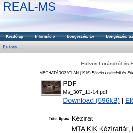
REAL-MS
Kezdőlap
Információ
Böngészés, Év
Böngészés, Sz
Belépés
Eötvös Lorándról és E
MEGHATÁROZATLAN (1916)
Eötvös Lorándról és Eöt
PDF
Ms_307_11-14.pdf
Download (596kB)
|
El
Kézirat
Tétel típus:
MTA KIK Kézirattár,