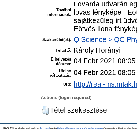
Lovarda udvarán egy
További
lovas fényképe - Eö
információk:
sajátkezűleg írt üdv
Eötvös Ilona fényké
Q Science > QC Ph
Szakterület(ek):
Károly Horányi
Feltöltő:
Elhelyezés
04 Febr 2021 08:05
dátuma:
Utolsó
04 Febr 2021 08:05
változtatás:
http://real-ms.mtak.
URI:
Actions (login required)
Tétel szekesztése
REAL-MS, az alkalamzott szoftver:
EPrints 3
amit a
School of Electronics and Computer Science
, University of Southampton fejle