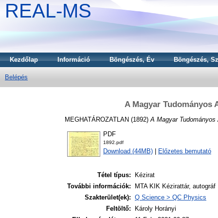
REAL-MS
Kezdőlap
Információ
Böngészés, Év
Böngészés, Sz
Belépés
A Magyar Tudományos Ak
MEGHATÁROZATLAN (1892)
A Magyar Tudományos A
PDF
1892.pdf
Download (44MB)
|
Előzetes bemutató
Tétel típus:
Kézirat
További információk:
MTA KIK Kézirattár, autográf
Szakterület(ek):
Q Science > QC Physics
Feltöltő:
Károly Horányi