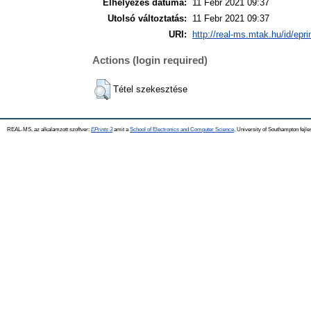
Elhelyezés dátuma:
11 Febr 2021 09:37
Utolsó változtatás:
11 Febr 2021 09:37
URI:
http://real-ms.mtak.hu/id/epr
Actions (login required)
Tétel szekesztése
REAL-MS, az alkalamzott szoftver:
EPrints 3
amit a
School of Electronics and Computer Science
, University of Southampton fejle