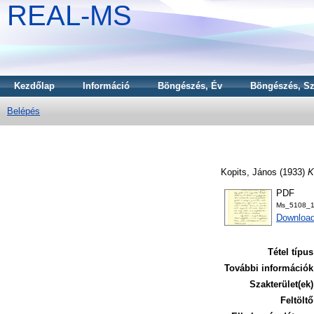
REAL-MS
Kezdőlap
Információ
Böngészés, Év
Böngészés, Sz
Belépés
Kopits, János
(1933)
K
PDF
Ms_5108_1
Download
Tétel típus
További információk
Szakterület(ek)
Feltöltő