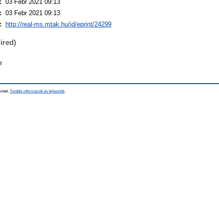
:
03 Febr 2021 09:13
:
03 Febr 2021 09:13
:
http://real-ms.mtak.hu/id/eprint/24299
ired)
e
sztett.
További információk és fejlesztők
.