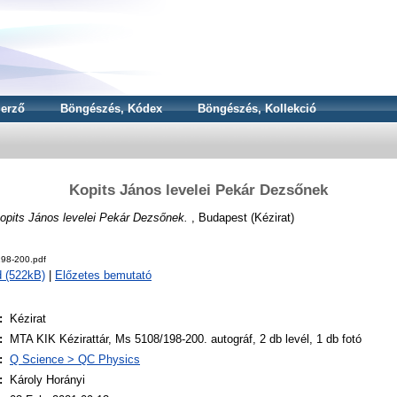
erző
Böngészés, Kódex
Böngészés, Kollekció
Kopits János levelei Pekár Dezsőnek
opits János levelei Pekár Dezsőnek.
, Budapest (Kézirat)
98-200.pdf
 (522kB)
|
Előzetes bemutató
:
Kézirat
:
MTA KIK Kézirattár, Ms 5108/198-200. autográf, 2 db levél, 1 db fotó
:
Q Science > QC Physics
:
Károly Horányi