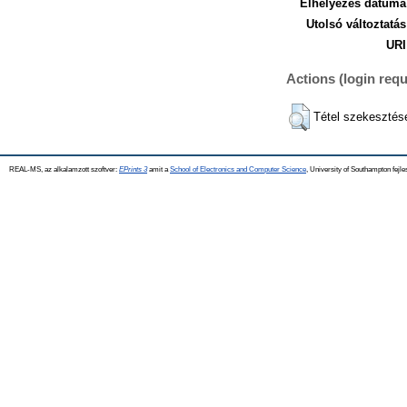
Elhelyezés dátuma
Utolsó változtatás
URI
Actions (login requ
Tétel szekesztés
REAL-MS, az alkalamzott szoftver:
EPrints 3
amit a
School of Electronics and Computer Science
, University of Southampton fejle