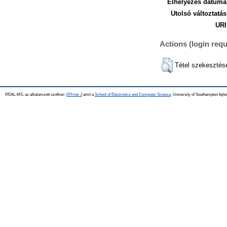
Elhelyezés dátuma
Utolsó változtatás
URI
Actions (login requ
Tétel szekesztés
REAL-MS, az alkalamzott szoftver:
EPrints 3
amit a
School of Electronics and Computer Science
, University of Southampton fejle