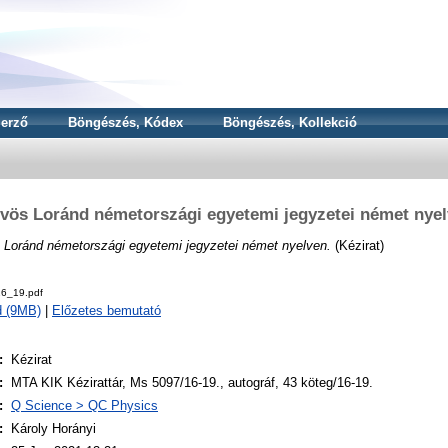
erző
Böngészés, Kódex
Böngészés, Kollekció
vös Loránd németországi egyetemi jegyzetei német nye
 Loránd németországi egyetemi jegyzetei német nyelven.
(Kézirat)
6_19.pdf
d (9MB)
|
Előzetes bemutató
:
Kézirat
:
MTA KIK Kézirattár, Ms 5097/16-19., autográf, 43 köteg/16-19.
:
Q Science > QC Physics
:
Károly Horányi