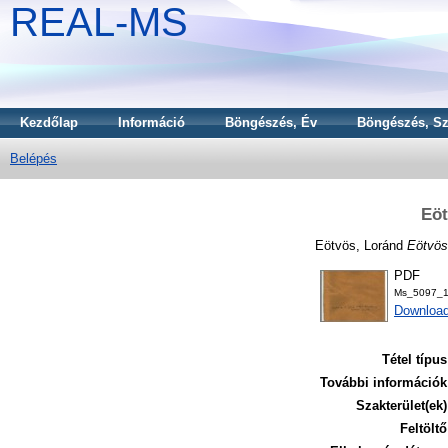
REAL-MS
Kezdőlap
Információ
Böngészés, Év
Böngészés, Sz
Belépés
Eöt
Eötvös, Loránd
Eötvös
PDF
Ms_5097_1
Downloa
Tétel típus
További információk
Szakterület(ek)
Feltöltő