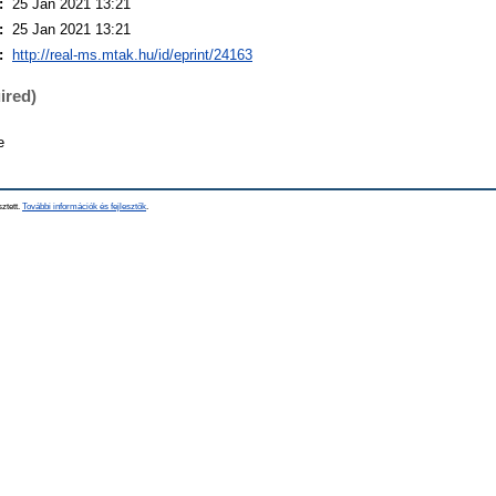
:
25 Jan 2021 13:21
:
25 Jan 2021 13:21
:
http://real-ms.mtak.hu/id/eprint/24163
ired)
e
sztett.
További információk és fejlesztők
.