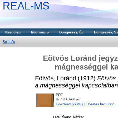
REAL-MS
Kezdőlap
Információ
Böngészés, Év
Böngészés, Sz
Belépés
Eötvös Loránd jegyzet
mágnességgel kap
Eötvös, Loránd
(1912)
Eötvös 
a mágnességgel kapcsolatban,
PDF
Ms_5102_10-11.pdf
Download (27MB)
|
Előzetes bemutató
Tétel típus:
Kézirat