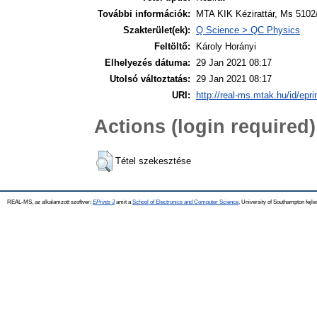
További információk:
MTA KIK Kézirattár, Ms 5102/
Szakterület(ek):
Q Science > QC Physics
Feltöltő:
Károly Horányi
Elhelyezés dátuma:
29 Jan 2021 08:17
Utolsó változtatás:
29 Jan 2021 08:17
URI:
http://real-ms.mtak.hu/id/epr
Actions (login required)
Tétel szekesztése
REAL-MS, az alkalamzott szoftver:
EPrints 3
amit a
School of Electronics and Computer Science
, University of Southampton fejle