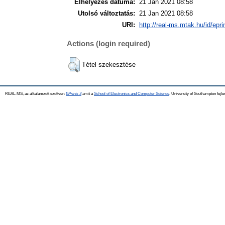
Elhelyezés dátuma:
21 Jan 2021 08:58
Utolsó változtatás:
21 Jan 2021 08:58
URI:
http://real-ms.mtak.hu/id/epr
Actions (login required)
Tétel szekesztése
REAL-MS, az alkalamzott szoftver:
EPrints 3
amit a
School of Electronics and Computer Science
, University of Southampton fejle