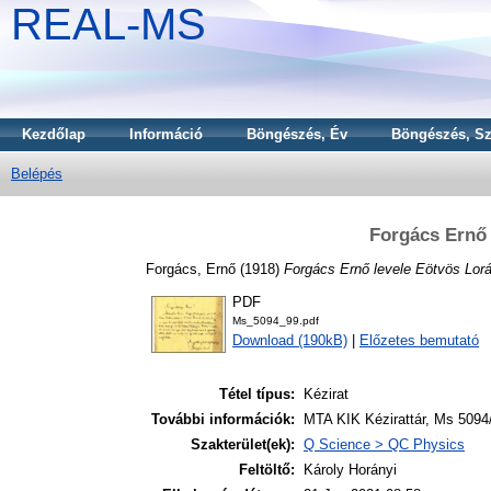
REAL-MS
Kezdőlap
Információ
Böngészés, Év
Böngészés, Sz
Belépés
Forgács Ernő 
Forgács, Ernő
(1918)
Forgács Ernő levele Eötvös Lor
PDF
Ms_5094_99.pdf
Download (190kB)
|
Előzetes bemutató
Tétel típus:
Kézirat
További információk:
MTA KIK Kézirattár, Ms 5094/
Szakterület(ek):
Q Science > QC Physics
Feltöltő:
Károly Horányi