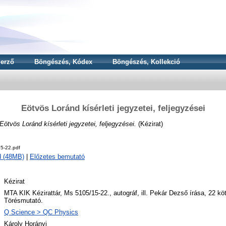
erző
Böngészés, Kódex
Böngészés, Kollekció
Eötvös Loránd kísérleti jegyzetei, feljegyzései
Eötvös Loránd kísérleti jegyzetei, feljegyzései.
(Kézirat)
5-22.pdf
d (48MB)
|
Előzetes bemutató
Kézirat
MTA KIK Kézirattár, Ms 5105/15-22., autográf, ill. Pekár Dezső írása, 22 kö
Törésmutató.
Q Science > QC Physics
Károly Horányi