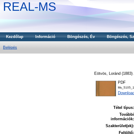
REAL-MS
Kezdőlap
Információ
Böngészés, Év
Böngészés, Sz
Belépés
Eötvös, Loránd
(1883)
PDF
Ms_5105_1
Downloa
Tétel típus:
További
információk:
Szakterület(ek):
Feltöltő: