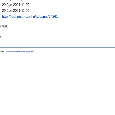
29 Jan 2021 11:09
29 Jan 2021 11:09
http://real-ms.mtak.hu/id/eprint/24261
ired)
e
sztett.
További információk és fejlesztők
.