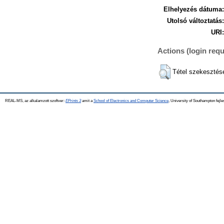
Elhelyezés dátuma:
Utolsó változtatás:
URI:
Actions (login requ
Tétel szekesztés
REAL-MS, az alkalamzott szoftver:
EPrints 3
amit a
School of Electronics and Computer Science
, University of Southampton fejle