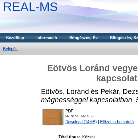
REAL-MS
Kezdőlap
Információ
Böngészés, Év
Böngészés, Sz
Belépés
Eötvös Loránd vegye
kapcsolat
Eötvös, Loránd
és
Pekár, Dez
mágnességgel kapcsolatban, 
PDF
Ms_5103_14-16.pdf
Download (14MB)
|
Előzetes bemutató
Tétel típus:
Kézirat