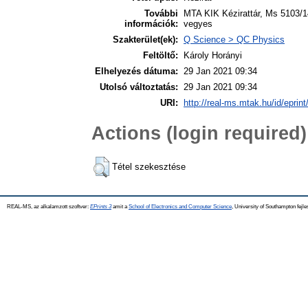
További
MTA KIK Kézirattár, Ms 5103/14
információk:
vegyes
Szakterület(ek):
Q Science > QC Physics
Feltöltő:
Károly Horányi
Elhelyezés dátuma:
29 Jan 2021 09:34
Utolsó változtatás:
29 Jan 2021 09:34
URI:
http://real-ms.mtak.hu/id/eprin
Actions (login required)
Tétel szekesztése
REAL-MS, az alkalamzott szoftver:
EPrints 3
amit a
School of Electronics and Computer Science
, University of Southampton fejle