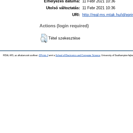
Elhelyezés dátuma:
11 Febr 2021 10:36
Utolsó változtatás:
11 Febr 2021 10:36
URI:
http://real-ms.mtak.hu/id/epr
Actions (login required)
Tétel szekesztése
REAL-MS, az alkalamzott szoftver:
EPrints 3
amit a
School of Electronics and Computer Science
, University of Southampton fejle