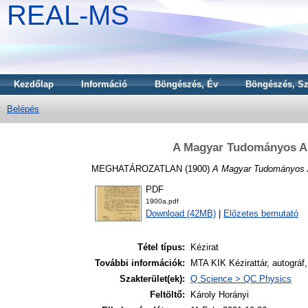
REAL-MS
Kezdőlap
Információ
Böngészés, Év
Böngészés, Sz
Belépés
A Magyar Tudományos Ak
MEGHATÁROZATLAN (1900)
A Magyar Tudományos A
PDF
1900a.pdf
Download (42MB)
|
Előzetes bemutató
Tétel típus:
Kézirat
További információk:
MTA KIK Kézirattár, autográf
Szakterület(ek):
Q Science > QC Physics
Feltöltő:
Károly Horányi