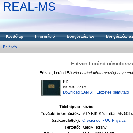
REAL-MS
Kezdőlap
Információ
Böngészés, Év
Böngészés, Sz
Belépés
Eötvös Loránd németorszá
Eötvös, Loránd
Eötvös Loránd németországi egyetemi
PDF
Ms_5097_22.pdf
Download (16MB)
|
Előzetes bemutató
Tétel típus:
Kézirat
További információk:
MTA KIK Kézirattár, Ms 5097/
Szakterület(ek):
Q Science > QC Physics
Feltöltő:
Károly Horányi