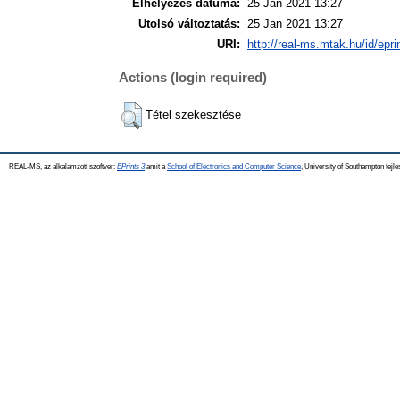
Elhelyezés dátuma:
25 Jan 2021 13:27
Utolsó változtatás:
25 Jan 2021 13:27
URI:
http://real-ms.mtak.hu/id/epr
Actions (login required)
Tétel szekesztése
REAL-MS, az alkalamzott szoftver:
EPrints 3
amit a
School of Electronics and Computer Science
, University of Southampton fejle