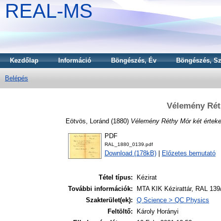
REAL-MS
Kezdőlap
Információ
Böngészés, Év
Böngészés, Sz
Belépés
Vélemény Réth
Eötvös, Loránd
(1880)
Vélemény Réthy Mór két érteke
PDF
RAL_1880_0139.pdf
Download (178kB)
|
Előzetes bemutató
Tétel típus:
Kézirat
További információk:
MTA KIK Kézirattár, RAL 139
Szakterület(ek):
Q Science > QC Physics
Feltöltő:
Károly Horányi