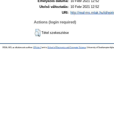
Elhelyezés dátuma:
10 Febr 2021 12:52
Utolsó változtatás:
10 Febr 2021 12:52
URI:
http://real-ms.mtak.hu/id/epr
Actions (login required)
Tétel szekesztése
REAL-MS, az alkalamzott szoftver:
EPrints 3
amit a
School of Electronics and Computer Science
, University of Southampton fejle