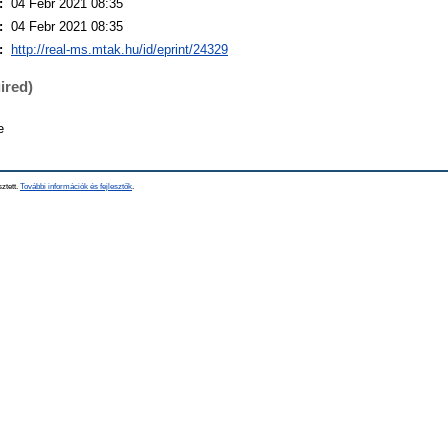
:
04 Febr 2021 08:35
:
04 Febr 2021 08:35
:
http://real-ms.mtak.hu/id/eprint/24329
ired)
e
sztett.
További információk és fejlesztők
.