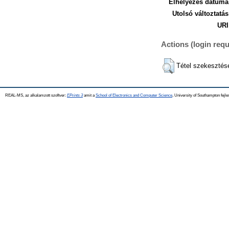
Elhelyezés dátuma
Utolsó változtatás
URI
Actions (login requ
Tétel szekesztés
REAL-MS, az alkalamzott szoftver:
EPrints 3
amit a
School of Electronics and Computer Science
, University of Southampton fejle