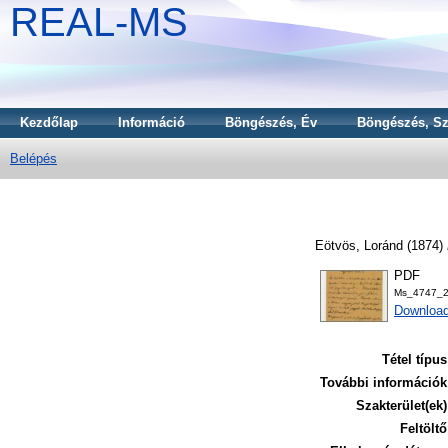
REAL-MS
Kezdőlap
Információ
Böngészés, Év
Böngészés, Sz
Belépés
Eötvös, Loránd
(1874)
PDF
Ms_4747_2
Download
Tétel típus
További információk
Szakterület(ek)
Feltöltő