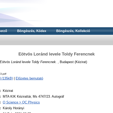
erző
Böngészés, Kódex
Böngészés, Kollekció
Eötvös Loránd levele Toldy Ferencnek
Eötvös Loránd levele Toldy Ferencnek.
, Budapest (Kézirat)
3.pdf
 (135kB)
|
Előzetes bemutató
:
Kézirat
:
MTA KIK Kézirattár, Ms 4747/23. Autográf
:
Q Science > QC Physics
:
Károly Horányi