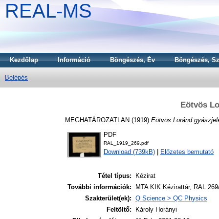
REAL-MS
Kezdőlap
Információ
Böngészés, Év
Böngészés, Sz
Belépés
Eötvös Lo
MEGHATÁROZATLAN (1919)
Eötvös Loránd gyászjel
PDF
RAL_1919_269.pdf
Download (739kB)
|
Előzetes bemutató
Tétel típus:
Kézirat
További információk:
MTA KIK Kézirattár, RAL 269
Szakterület(ek):
Q Science > QC Physics
Feltöltő:
Károly Horányi