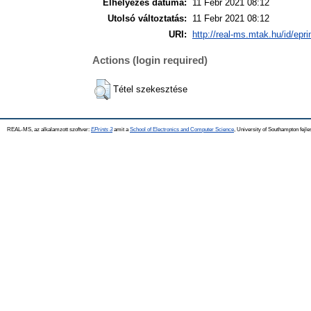
Elhelyezés dátuma:
11 Febr 2021 08:12
Utolsó változtatás:
11 Febr 2021 08:12
URI:
http://real-ms.mtak.hu/id/epr
Actions (login required)
Tétel szekesztése
REAL-MS, az alkalamzott szoftver:
EPrints 3
amit a
School of Electronics and Computer Science
, University of Southampton fejle