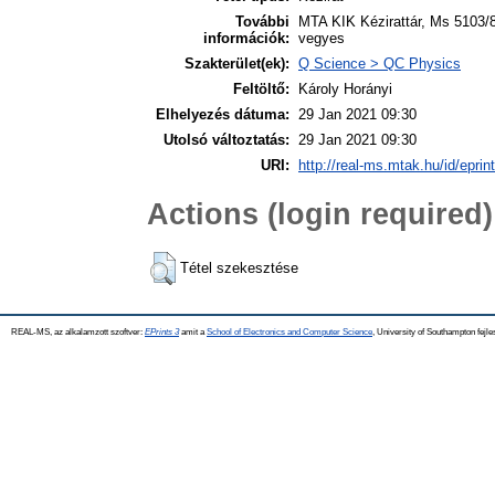
További
MTA KIK Kézirattár, Ms 5103/8-
információk:
vegyes
Szakterület(ek):
Q Science > QC Physics
Feltöltő:
Károly Horányi
Elhelyezés dátuma:
29 Jan 2021 09:30
Utolsó változtatás:
29 Jan 2021 09:30
URI:
http://real-ms.mtak.hu/id/eprin
Actions (login required)
Tétel szekesztése
REAL-MS, az alkalamzott szoftver:
EPrints 3
amit a
School of Electronics and Computer Science
, University of Southampton fejle