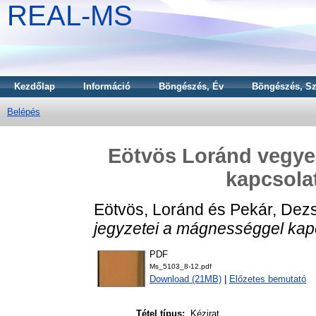
REAL-MS
Kezdőlap
Információ
Böngészés, Év
Böngészés, Sz
Belépés
Eötvös Loránd vegye
kapcsolat
Eötvös, Loránd
és
Pekár, Dez
jegyzetei a mágnességgel kap
PDF
Ms_5103_8-12.pdf
Download (21MB)
|
Előzetes bemutató
Tétel típus:
Kézirat