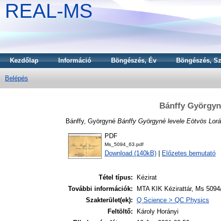
REAL-MS
Kezdőlap
Információ
Böngészés, Év
Böngészés, Sz
Belépés
Bánffy Györgyn
Bánffy, Györgyné
Bánffy Györgyné levele Eötvös Lor
PDF
Ms_5094_63.pdf
Download (140kB)
|
Előzetes bemutató
Tétel típus:
Kézirat
További információk:
MTA KIK Kézirattár, Ms 5094/
Szakterület(ek):
Q Science > QC Physics
Feltöltő:
Károly Horányi