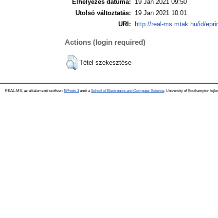
Elhelyezés dátuma:
19 Jan 2021 09:50
Utolsó változtatás:
19 Jan 2021 10:01
URI:
http://real-ms.mtak.hu/id/epr
Actions (login required)
Tétel szekesztése
REAL-MS, az alkalamzott szoftver:
EPrints 3
amit a
School of Electronics and Computer Science
, University of Southampton fejle