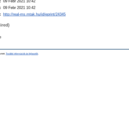
:
09 Febr 2021 10:42
:
09 Febr 2021 10:42
:
http://real-ms.mtak.hu/id/eprint/24345
ired)
e
sztett.
További információk és fejlesztők
.