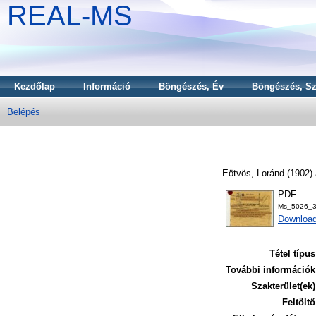
REAL-MS
Kezdőlap
Információ
Böngészés, Év
Böngészés, Sz
Belépés
Eötvös, Loránd
(1902)
PDF
Ms_5026_3
Download
Tétel típus
További információk
Szakterület(ek)
Feltöltő