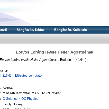
erző
Böngészés, Kódex
Böngészés, Kollekció
Eötvös Loránd levele Heller Ágostnénak
Eötvös Loránd levele Heller Ágostnénak.
, Budapest (Kézirat)
39.pdf
 (216kB)
|
Előzetes bemutató
:
Kézirat
:
MTA KIK Kézirattár, Ms 5026/339. távirat
:
Q Science > QC Physics
:
Károly Horányi