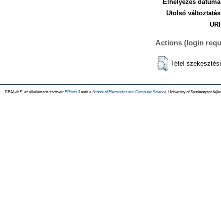
Elhelyezés dátuma
Utolsó változtatás
URI
Actions (login requ
Tétel szekesztés
REAL-MS, az alkalamzott szoftver:
EPrints 3
amit a
School of Electronics and Computer Science
, University of Southampton fejle