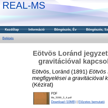
REAL-MS
Kezdőlap
Információ
Böngészés, Év
Böngészés, Sz
Belépés
Eötvös Loránd jegyzete
gravitációval kapcso
Eötvös, Loránd
(1891)
Eötvös 
megfigyelései a gravitációval
(Kézirat)
PDF
Ms_5099_3_4.pdf
Download (10MB)
|
Előzetes bemutató