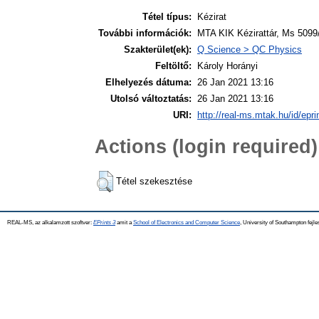
Tétel típus:
Kézirat
További információk:
MTA KIK Kézirattár, Ms 5099/3
Szakterület(ek):
Q Science > QC Physics
Feltöltő:
Károly Horányi
Elhelyezés dátuma:
26 Jan 2021 13:16
Utolsó változtatás:
26 Jan 2021 13:16
URI:
http://real-ms.mtak.hu/id/epr
Actions (login required)
Tétel szekesztése
REAL-MS, az alkalamzott szoftver:
EPrints 3
amit a
School of Electronics and Computer Science
, University of Southampton fejle