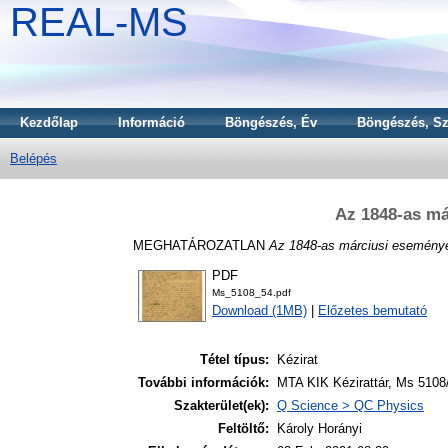
REAL-MS
Kezdőlap
Információ
Böngészés, Év
Böngészés, Sz
Belépés
Az 1848-as má
MEGHATÁROZATLAN
Az 1848-as márciusi eseménye
PDF
Ms_5108_54.pdf
Download (1MB)
|
Előzetes bemutató
Tétel típus:
Kézirat
További információk:
MTA KIK Kézirattár, Ms 5108/5
Szakterület(ek):
Q Science > QC Physics
Feltöltő:
Károly Horányi