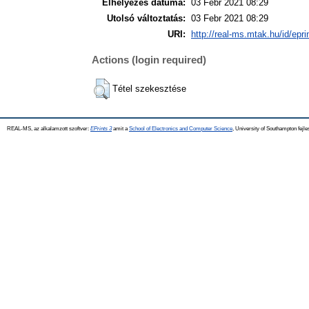
Elhelyezés dátuma:
03 Febr 2021 08:29
Utolsó változtatás:
03 Febr 2021 08:29
URI:
http://real-ms.mtak.hu/id/epr
Actions (login required)
Tétel szekesztése
REAL-MS, az alkalamzott szoftver:
EPrints 3
amit a
School of Electronics and Computer Science
, University of Southampton fejle