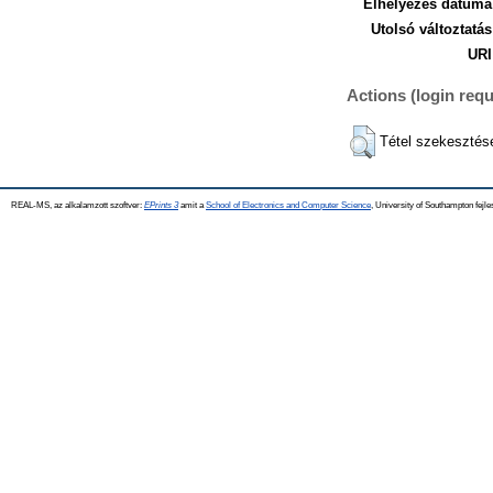
Elhelyezés dátuma
Utolsó változtatás
URI
Actions (login requ
Tétel szekesztés
REAL-MS, az alkalamzott szoftver:
EPrints 3
amit a
School of Electronics and Computer Science
, University of Southampton fejle