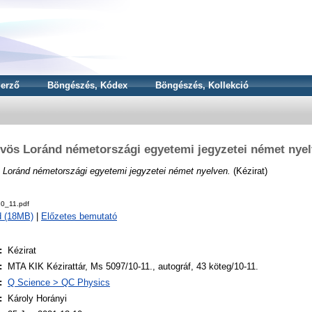
erző
Böngészés, Kódex
Böngészés, Kollekció
vös Loránd németországi egyetemi jegyzetei német nye
 Loránd németországi egyetemi jegyzetei német nyelven.
(Kézirat)
0_11.pdf
d (18MB)
|
Előzetes bemutató
:
Kézirat
:
MTA KIK Kézirattár, Ms 5097/10-11., autográf, 43 köteg/10-11.
:
Q Science > QC Physics
:
Károly Horányi