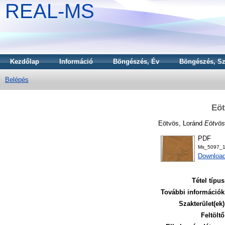
REAL-MS
Kezdőlap
Információ
Böngészés, Év
Böngészés, Sz
Belépés
Eöt
Eötvös, Loránd
Eötvös
PDF
Ms_5097_1
Downloa
Tétel típus
További információk
Szakterület(ek)
Feltöltő