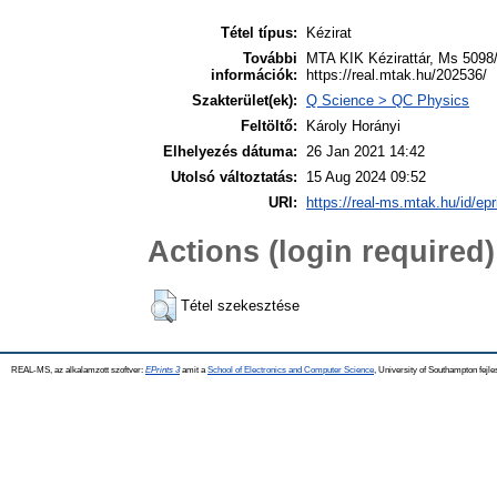
Tétel típus:
Kézirat
További
MTA KIK Kézirattár, Ms 5098/7
információk:
https://real.mtak.hu/202536/
Szakterület(ek):
Q Science > QC Physics
Feltöltő:
Károly Horányi
Elhelyezés dátuma:
26 Jan 2021 14:42
Utolsó változtatás:
15 Aug 2024 09:52
URI:
https://real-ms.mtak.hu/id/ep
Actions (login required)
Tétel szekesztése
REAL-MS, az alkalamzott szoftver:
EPrints 3
amit a
School of Electronics and Computer Science
, University of Southampton fejle