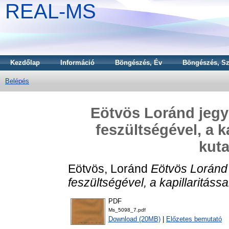
REAL-MS
Kezdőlap
Információ
Böngészés, Év
Böngészés, Sz
Belépés
Eötvös Loránd jegyz
feszültségével, a k
kuta
Eötvös, Loránd
Eötvös Loránd 
feszültségével, a kapillaritássa
PDF
Ms_5098_7.pdf
Download (20MB)
|
Előzetes bemutató